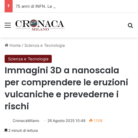
75 anni di INFN. La comunità, la storia, il futuro della ricerca in fisica fondamentale in Italia
Menu
C
Home
/
Scienza e Tecnologia
Scienza e Tecnologia
Immagini 3D a nanoscala
per comprendere le eruzioni
vulcaniche e prevederne i
rischi
CronacaMilano
26 Agosto 2025 10:48
1.108
2 minuti di lettura