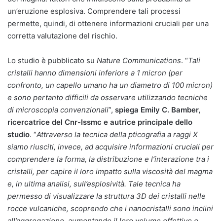
un’eruzione esplosiva. Comprendere tali processi
permette, quindi, di ottenere informazioni cruciali per una
corretta valutazione del rischio.
Lo studio è pubblicato su
Nature Communications
. “
Tali
cristalli hanno dimensioni inferiore a 1 micron (per
confronto, un capello umano ha un diametro di 100 micron)
e sono pertanto difficili da osservare utilizzando tecniche
di microscopia convenzionali
”,
spiega Emily C. Bamber,
ricercatrice del Cnr-Issmc e autrice principale dello
studio
. “
Attraverso la tecnica della pticografia a raggi X
siamo riusciti, invece, ad acquisire informazioni cruciali per
comprendere la forma, la distribuzione e l’interazione tra i
cristalli, per capire il loro impatto sulla viscosità del magma
e, in ultima analisi, sull’esplosività. Tale tecnica ha
permesso di visualizzare la struttura 3D dei cristalli nelle
rocce vulcaniche, scoprendo che i nanocristalli sono inclini
all’aggregazione, aumentando il loro volume effettivo e