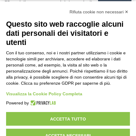
75 anni di INFN. La comunità, la storia, il
futuro della ricerca in fisica
Rifiuta cookie non necessari ✕
fondamentale in Italia
Questo sito web raccoglie alcuni
3 ore fa
dati personali dei visitatori e
Milano Aiuta Estate, 1600 prestazioni di
assistenza attivate
utenti
5 ore fa
Con il tuo consenso, noi e i nostri partner utilizziamo i cookie e
Il potenziale invisibile: come la
tecnologie simili per archiviare, accedere ed elaborare i dati
curiosità guida l’evoluzione umana
personali come, ad esempio, la visita al sito web o la
personalizzazione degli annunci. Poiché rispettiamo il tuo diritto
12 ore fa
alla privacy, è possibile scegliere di non consentire alcuni tipi di
cookie. Clicca su preferenze GDPR per saperne di più.
Milano tra tradizione e mutamento: il
battito sottile di una metropoli in
Visualizza la Cookie Policy Completa
evoluzione
Powered by
18 ore fa
ACCETTA TUTTO
Visibileweb - IT03270560802 - info@cronacamilano.it
ACCETTA NECESSARI