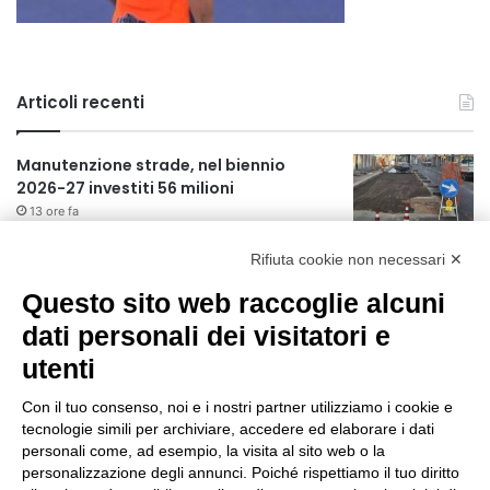
Articoli recenti
Manutenzione strade, nel biennio
2026-27 investiti 56 milioni
13 ore fa
Rifiuta cookie non necessari ✕
Il codice segreto dei neuroni: la
memoria della nascita che costruisce il
Questo sito web raccoglie alcuni
cervello
dati personali dei visitatori e
14 ore fa
utenti
Una guida alimentare per affrontare i
giorni più caldi: come idratarsi e cosa
Con il tuo consenso, noi e i nostri partner utilizziamo i cookie e
portare in tavola a Ferragosto
tecnologie simili per archiviare, accedere ed elaborare i dati
18 ore fa
personali come, ad esempio, la visita al sito web o la
Il Comando della Polizia Locale di
personalizzazione degli annunci. Poiché rispettiamo il tuo diritto