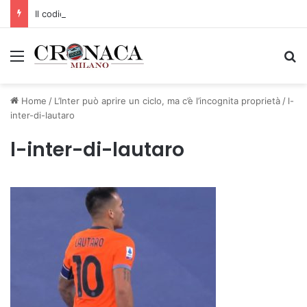
Il codice segreto dei neuroni: la memoria della nascita che costruisce il cervello
Menu
C
Home
/
L’Inter può aprire un ciclo, ma c’è l’incognita proprietà
/
l-
inter-di-lautaro
l-inter-di-lautaro