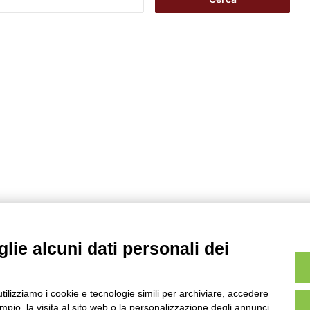
i
c
e
r
c
a
p
e
r
:
lie alcuni dati personali dei
utilizziamo i cookie e tecnologie simili per archiviare, accedere
pio, la visita al sito web o la personalizzazione degli annunci.