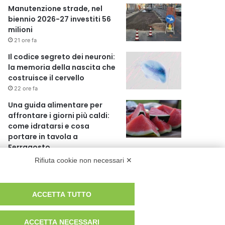
Manutenzione strade, nel
biennio 2026-27 investiti 56
milioni
21 ore fa
Il codice segreto dei neuroni:
la memoria della nascita che
costruisce il cervello
22 ore fa
Una guida alimentare per
affrontare i giorni più caldi:
come idratarsi e cosa
portare in tavola a
Ferragosto
1 giorno fa
Rifiuta cookie non necessari ✕
Il Comando della Polizia
Locale di Cinisello Balsamo fa
ACCETTA TUTTO
scuola
1 giorno fa
ACCETTA NECESSARI