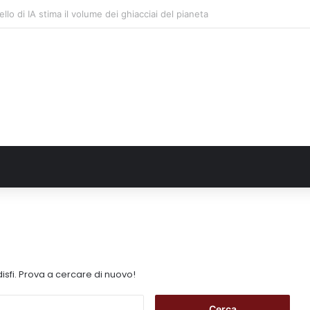
trade, nel biennio 2026-27 investiti 56 milioni
isfi. Prova a cercare di nuovo!
R