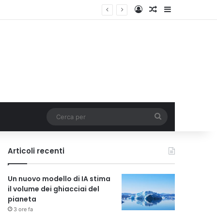
Accedi
Un articolo a c
Barra lateral
Cerca
per
Articoli recenti
Un nuovo modello di IA stima
il volume dei ghiacciai del
pianeta
3 ore fa