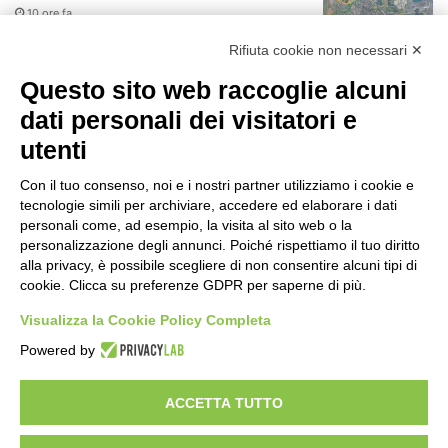
10 ore fa
r
:
Rifiuta cookie non necessari ✕
75 anni di INFN. La comunità, la storia, il
futuro della ricerca in fisica
Questo sito web raccoglie alcuni
fondamentale in Italia
dati personali dei visitatori e
10 ore fa
utenti
Milano Aiuta Estate, 1600 prestazioni di
assistenza attivate
Con il tuo consenso, noi e i nostri partner utilizziamo i cookie e
12 ore fa
tecnologie simili per archiviare, accedere ed elaborare i dati
personali come, ad esempio, la visita al sito web o la
Il potenziale invisibile: come la
personalizzazione degli annunci. Poiché rispettiamo il tuo diritto
curiosità guida l’evoluzione umana
alla privacy, è possibile scegliere di non consentire alcuni tipi di
cookie. Clicca su preferenze GDPR per saperne di più.
19 ore fa
Visualizza la Cookie Policy Completa
Milano tra tradizione e mutamento: il
Powered by
battito sottile di una metropoli in
evoluzione
1 giorno fa
ACCETTA TUTTO