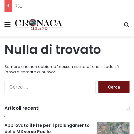
75 anni di INFN. La comunità, la storia, il futuro della ricerca in fisica fondamentale in Italia
Menu
C
Nulla di trovato
Sembra che non abbiamo ’ nessun risultato ’ che ti soddisfi.
Prova a cercare di nuovo!
R
i
c
e
Articoli recenti
r
c
a
Approvato il Pfte per il prolungamento
p
della M3 verso Paullo
e