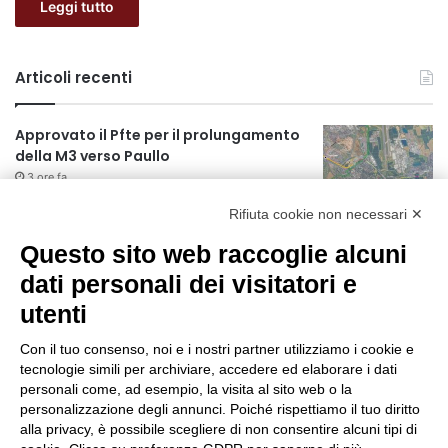
Leggi tutto
Articoli recenti
Approvato il Pfte per il prolungamento
della M3 verso Paullo
3 ore fa
Rifiuta cookie non necessari ✕
75 anni di INFN. La comunità, la storia, il
futuro della ricerca in fisica
Questo sito web raccoglie alcuni
fondamentale in Italia
dati personali dei visitatori e
3 ore fa
utenti
Milano Aiuta Estate, 1600 prestazioni di
assistenza attivate
Con il tuo consenso, noi e i nostri partner utilizziamo i cookie e
5 ore fa
tecnologie simili per archiviare, accedere ed elaborare i dati
personali come, ad esempio, la visita al sito web o la
Il potenziale invisibile: come la
personalizzazione degli annunci. Poiché rispettiamo il tuo diritto
curiosità guida l’evoluzione umana
alla privacy, è possibile scegliere di non consentire alcuni tipi di