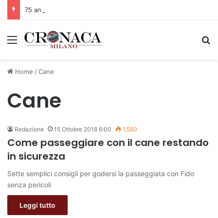
75 anni di INFN. La comunità, la storia, il futuro della ricerca in fisica fondamentale in Italia
Menu
C
Home
/
Cane
Cane
Redazione
15 Ottobre 2018 6:00
1.550
Come passeggiare con il cane restando
in sicurezza
Sette semplici consigli per godersi la passeggiata con Fido
senza pericoli
Leggi tutto