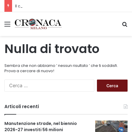
Il codice segreto dei neuroni: la memoria della nascita che costruisce il cervello
Menu
C
Nulla di trovato
Sembra che non abbiamo ’ nessun risultato ’ che ti soddisfi.
Prova a cercare di nuovo!
R
i
c
e
Articoli recenti
r
c
a
Manutenzione strade, nel biennio
p
2026-27 investiti 56 milioni
e