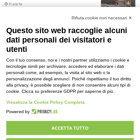
11 ore fa
r
:
Rifiuta cookie non necessari ✕
Il codice segreto dei neuroni: la
memoria della nascita che costruisce il
Questo sito web raccoglie alcuni
cervello
dati personali dei visitatori e
12 ore fa
utenti
Una guida alimentare per affrontare i
giorni più caldi: come idratarsi e cosa
Con il tuo consenso, noi e i nostri partner utilizziamo i cookie e
portare in tavola a Ferragosto
tecnologie simili per archiviare, accedere ed elaborare i dati
16 ore fa
personali come, ad esempio, la visita al sito web o la
Il Comando della Polizia Locale di
personalizzazione degli annunci. Poiché rispettiamo il tuo diritto
Cinisello Balsamo fa scuola
alla privacy, è possibile scegliere di non consentire alcuni tipi di
cookie. Clicca su preferenze GDPR per saperne di più.
17 ore fa
Visualizza la Cookie Policy Completa
JAZZaltro: il quartetto di Luigi
Powered by
Martinale e l’Orchestra da Camera del
Conservatorio Ghedini di Cuneo
17 ore fa
ACCETTA TUTTO