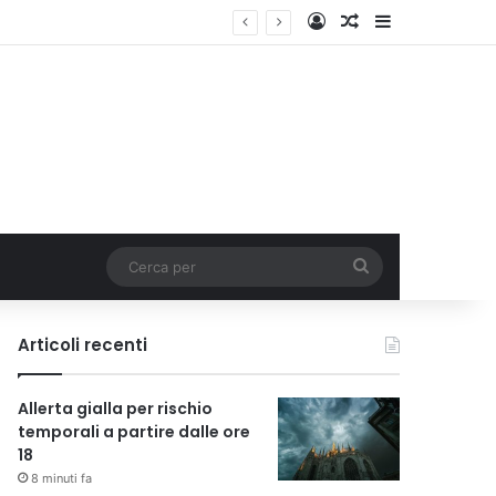
Accedi
Un articolo a c
Barra lateral
ativo dedicato ai giovani
Cerca
per
Articoli recenti
Allerta gialla per rischio
temporali a partire dalle ore
18
8 minuti fa