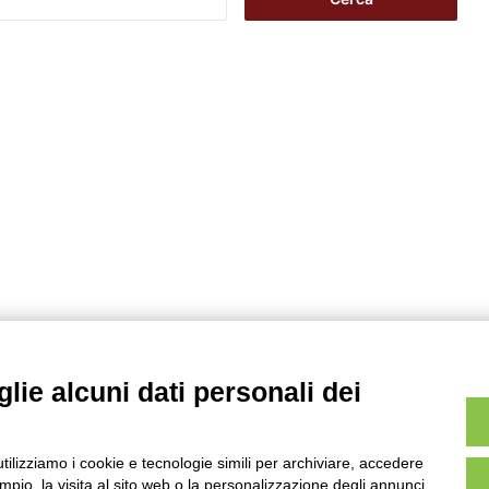
i
c
e
r
c
a
p
e
r
:
lie alcuni dati personali dei
utilizziamo i cookie e tecnologie simili per archiviare, accedere
pio, la visita al sito web o la personalizzazione degli annunci.