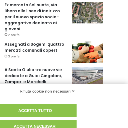
Ex mercato Selinunte, via
libera alle linee di indirizzo
per il nuovo spazio socio-
aggregativo dedicato ai
giovani
2 ore fa
Assegnati a Sogemi quattro
mercati comunali coperti
3 ore fa
A Santa Giulia tre nuove vie
dedicate a Guidi Cingolani,
Zampori e Marchelli
9 ore fa
Rifiuta cookie non necessari ✕
Piano straordinario casa,
aperti concorsi internazionali
1 giorno fa
ACCETTA TUTTO
ACCETTA NECESSARI