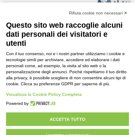
18 ore fa
r
:
Rifiuta cookie non necessari ✕
Rapporto OsMed 2025 sull’uso dei
Questo sito web raccoglie alcuni
farmaci in Italia
18 ore fa
dati personali dei visitatori e
utenti
Un nuovo modello di IA stima il volume
dei ghiacciai del pianeta
Con il tuo consenso, noi e i nostri partner utilizziamo i cookie e
19 ore fa
tecnologie simili per archiviare, accedere ed elaborare i dati
personali come, ad esempio, la visita al sito web o la
Manutenzione strade, nel biennio
personalizzazione degli annunci. Poiché rispettiamo il tuo diritto
2026-27 investiti 56 milioni
alla privacy, è possibile scegliere di non consentire alcuni tipi di
cookie. Clicca su preferenze GDPR per saperne di più.
2 giorni fa
Visualizza la Cookie Policy Completa
Il codice segreto dei neuroni: la
Powered by
memoria della nascita che costruisce il
cervello
2 giorni fa
ACCETTA TUTTO