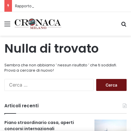
Rapporto OsMed 2025 sull’uso dei farmaci in Italia
Menu
C
Nulla di trovato
Sembra che non abbiamo ’ nessun risultato ’ che ti soddisfi.
Prova a cercare di nuovo!
R
i
c
e
Articoli recenti
r
c
a
Piano straordinario casa, aperti
p
concorsi internazionali
e