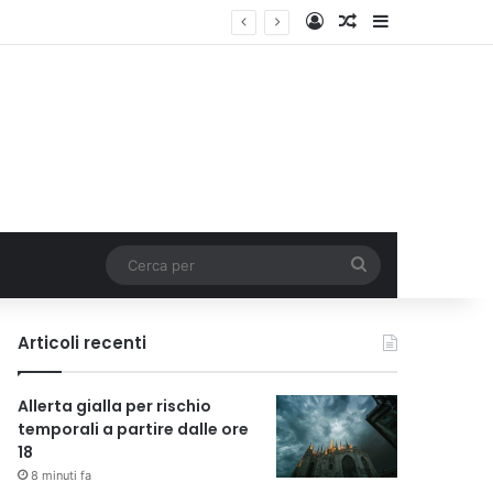
Accedi
Un articolo a c
Barra lateral
ativo dedicato ai giovani
Cerca
per
Articoli recenti
Allerta gialla per rischio
temporali a partire dalle ore
18
8 minuti fa