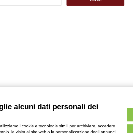
i
c
e
r
c
a
p
e
r
:
lie alcuni dati personali dei
utilizziamo i cookie e tecnologie simili per archiviare, accedere
pio, la visita al sito web o la personalizzazione degli annunci.