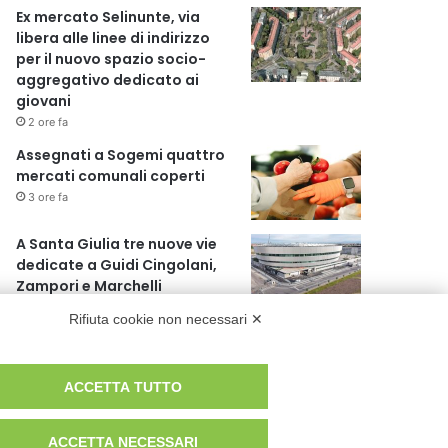
Ex mercato Selinunte, via
libera alle linee di indirizzo
per il nuovo spazio socio-
aggregativo dedicato ai
giovani
2 ore fa
Assegnati a Sogemi quattro
mercati comunali coperti
3 ore fa
A Santa Giulia tre nuove vie
dedicate a Guidi Cingolani,
Zampori e Marchelli
9 ore fa
Rifiuta cookie non necessari ✕
Piano straordinario casa,
aperti concorsi internazionali
1 giorno fa
ACCETTA TUTTO
ACCETTA NECESSARI