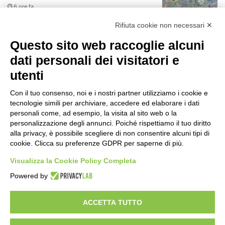
6 ore fa
r
:
Rifiuta cookie non necessari ✕
75 anni di INFN. La comunità, la storia, il
futuro della ricerca in fisica
Questo sito web raccoglie alcuni
fondamentale in Italia
dati personali dei visitatori e
6 ore fa
utenti
Milano Aiuta Estate, 1600 prestazioni di
assistenza attivate
Con il tuo consenso, noi e i nostri partner utilizziamo i cookie e
8 ore fa
tecnologie simili per archiviare, accedere ed elaborare i dati
personali come, ad esempio, la visita al sito web o la
Il potenziale invisibile: come la
personalizzazione degli annunci. Poiché rispettiamo il tuo diritto
curiosità guida l’evoluzione umana
alla privacy, è possibile scegliere di non consentire alcuni tipi di
cookie. Clicca su preferenze GDPR per saperne di più.
15 ore fa
Visualizza la Cookie Policy Completa
Milano tra tradizione e mutamento: il
Powered by
battito sottile di una metropoli in
evoluzione
21 ore fa
ACCETTA TUTTO