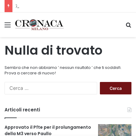
75 anni di INFN. La comunità, la storia, il futuro della ricerca in fisica fondamentale in Italia
Menu
C
Nulla di trovato
Sembra che non abbiamo ’ nessun risultato ’ che ti soddisfi.
Prova a cercare di nuovo!
R
i
c
e
Articoli recenti
r
c
a
Approvato il Pfte per il prolungamento
p
della M3 verso Paullo
e