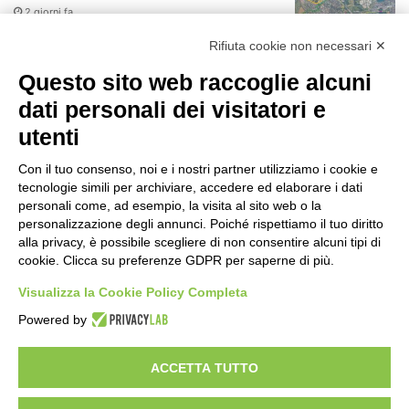
2 giorni fa
r
:
Rifiuta cookie non necessari ✕
75 anni di INFN. La comunità, la storia, il
futuro della ricerca in fisica
Questo sito web raccoglie alcuni
fondamentale in Italia
dati personali dei visitatori e
2 giorni fa
utenti
Milano Aiuta Estate, 1600 prestazioni di
assistenza attivate
Con il tuo consenso, noi e i nostri partner utilizziamo i cookie e
2 giorni fa
tecnologie simili per archiviare, accedere ed elaborare i dati
personali come, ad esempio, la visita al sito web o la
Il potenziale invisibile: come la
personalizzazione degli annunci. Poiché rispettiamo il tuo diritto
curiosità guida l’evoluzione umana
alla privacy, è possibile scegliere di non consentire alcuni tipi di
cookie. Clicca su preferenze GDPR per saperne di più.
2 giorni fa
Visualizza la Cookie Policy Completa
Milano tra tradizione e mutamento: il
Powered by
battito sottile di una metropoli in
evoluzione
2 giorni fa
ACCETTA TUTTO