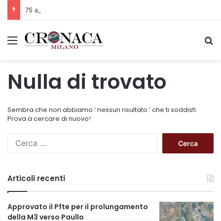
75 anni di INFN. La comunità, la storia, il futuro della ricerca in fisica fondamentale in Italia
Menu
C
Nulla di trovato
Sembra che non abbiamo ’ nessun risultato ’ che ti soddisfi.
Prova a cercare di nuovo!
R
i
c
e
Articoli recenti
r
c
a
Approvato il Pfte per il prolungamento
p
della M3 verso Paullo
e