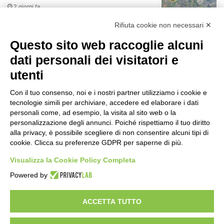
2 giorni fa
r
:
Rifiuta cookie non necessari ✕
75 anni di INFN. La comunità, la storia, il
futuro della ricerca in fisica
Questo sito web raccoglie alcuni
fondamentale in Italia
dati personali dei visitatori e
2 giorni fa
utenti
Milano Aiuta Estate, 1600 prestazioni di
assistenza attivate
Con il tuo consenso, noi e i nostri partner utilizziamo i cookie e
2 giorni fa
tecnologie simili per archiviare, accedere ed elaborare i dati
personali come, ad esempio, la visita al sito web o la
Il potenziale invisibile: come la
personalizzazione degli annunci. Poiché rispettiamo il tuo diritto
curiosità guida l’evoluzione umana
alla privacy, è possibile scegliere di non consentire alcuni tipi di
cookie. Clicca su preferenze GDPR per saperne di più.
2 giorni fa
Visualizza la Cookie Policy Completa
Milano tra tradizione e mutamento: il
Powered by
battito sottile di una metropoli in
evoluzione
2 giorni fa
ACCETTA TUTTO