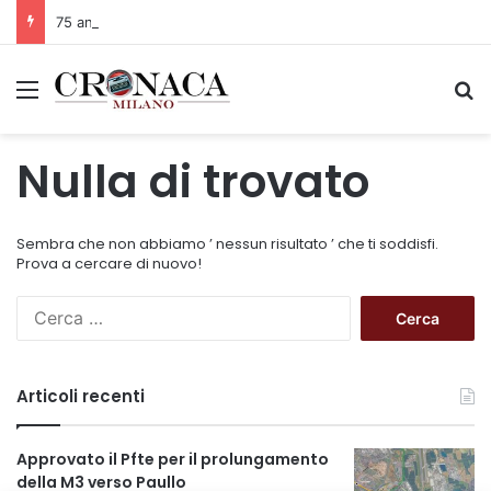
75 anni di INFN. La comunità, la storia, il futuro della ricerca in fisica fondamentale in Italia
Menu
C
Nulla di trovato
Sembra che non abbiamo ’ nessun risultato ’ che ti soddisfi.
Prova a cercare di nuovo!
R
i
c
e
Articoli recenti
r
c
a
Approvato il Pfte per il prolungamento
p
della M3 verso Paullo
e