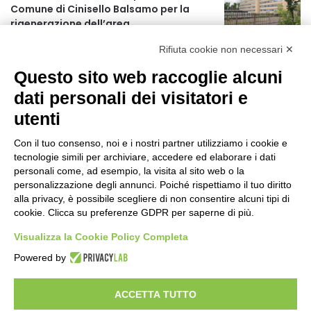
Comune di Cinisello Balsamo per la
r
rigenerazione dell’area
:
7 ore fa
Rifiuta cookie non necessari ✕
Allerta gialla per rischio temporali a
Questo sito web raccoglie alcuni
partire dalle ore 18
8 ore fa
dati personali dei visitatori e
utenti
Ex mercato Selinunte, via libera alle
linee di indirizzo per il nuovo spazio
Con il tuo consenso, noi e i nostri partner utilizziamo i cookie e
socio-aggregativo dedicato ai giovani
tecnologie simili per archiviare, accedere ed elaborare i dati
10 ore fa
personali come, ad esempio, la visita al sito web o la
personalizzazione degli annunci. Poiché rispettiamo il tuo diritto
Assegnati a Sogemi quattro mercati
alla privacy, è possibile scegliere di non consentire alcuni tipi di
comunali coperti
cookie. Clicca su preferenze GDPR per saperne di più.
11 ore fa
Visualizza la Cookie Policy Completa
A Santa Giulia tre nuove vie dedicate a
Powered by
Guidi Cingolani, Zampori e Marchelli
17 ore fa
ACCETTA TUTTO