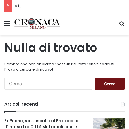
Allerta gialla per rischio temporali a partire dalle ore 18
Menu
C
Nulla di trovato
Sembra che non abbiamo ’ nessun risultato ’ che ti soddisfi.
Prova a cercare di nuovo!
R
i
c
e
Articoli recenti
r
c
a
Ex Peano, sottoscritto il Protocollo
p
d’intesa tra Città Metropolitana e
e