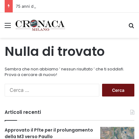
75 anni di INFN. La comunità, la storia, il futuro della ricerca in fisica fondamentale in Italia
Menu
C
Nulla di trovato
Sembra che non abbiamo ’ nessun risultato ’ che ti soddisfi.
Prova a cercare di nuovo!
R
i
c
e
Articoli recenti
r
c
a
Approvato il Pfte per il prolungamento
p
della M3 verso Paullo
e