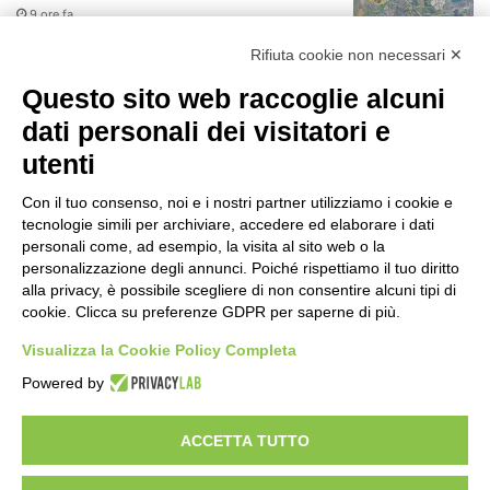
9 ore fa
r
:
Rifiuta cookie non necessari ✕
75 anni di INFN. La comunità, la storia, il
futuro della ricerca in fisica
Questo sito web raccoglie alcuni
fondamentale in Italia
dati personali dei visitatori e
9 ore fa
utenti
Milano Aiuta Estate, 1600 prestazioni di
assistenza attivate
Con il tuo consenso, noi e i nostri partner utilizziamo i cookie e
11 ore fa
tecnologie simili per archiviare, accedere ed elaborare i dati
personali come, ad esempio, la visita al sito web o la
Il potenziale invisibile: come la
personalizzazione degli annunci. Poiché rispettiamo il tuo diritto
curiosità guida l’evoluzione umana
alla privacy, è possibile scegliere di non consentire alcuni tipi di
cookie. Clicca su preferenze GDPR per saperne di più.
18 ore fa
Visualizza la Cookie Policy Completa
Milano tra tradizione e mutamento: il
Powered by
battito sottile di una metropoli in
evoluzione
24 ore fa
ACCETTA TUTTO