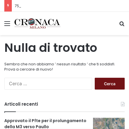
75 anni di INFN. La comunità, la storia, il futuro della ricerca in fisica fondamentale in Italia
Menu
C
Nulla di trovato
Sembra che non abbiamo ’ nessun risultato ’ che ti soddisfi.
Prova a cercare di nuovo!
R
i
c
e
Articoli recenti
r
c
a
Approvato il Pfte per il prolungamento
p
della M3 verso Paullo
e