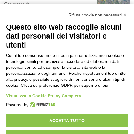
59 secondi fa
r
:
Rifiuta cookie non necessari ✕
75 anni di INFN. La comunità, la storia, il
futuro della ricerca in fisica
Questo sito web raccoglie alcuni
fondamentale in Italia
dati personali dei visitatori e
1 minuto fa
utenti
Milano Aiuta Estate, 1600 prestazioni di
assistenza attivate
Con il tuo consenso, noi e i nostri partner utilizziamo i cookie e
2 ore fa
tecnologie simili per archiviare, accedere ed elaborare i dati
personali come, ad esempio, la visita al sito web o la
Mondiali di Wakeboard 2026: il primo
personalizzazione degli annunci. Poiché rispettiamo il tuo diritto
oro iridato è azzurro
alla privacy, è possibile scegliere di non consentire alcuni tipi di
cookie. Clicca su preferenze GDPR per saperne di più.
15 ore fa
Visualizza la Cookie Policy Completa
Il tempo libero nelle città italiane: tra
Powered by
tradizioni locali e nuove forme di
intrattenimento
15 ore fa
ACCETTA TUTTO