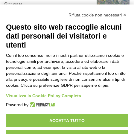
22 ore fa
r
:
Rifiuta cookie non necessari ✕
75 anni di INFN. La comunità, la storia, il
futuro della ricerca in fisica
Questo sito web raccoglie alcuni
fondamentale in Italia
dati personali dei visitatori e
22 ore fa
utenti
Milano Aiuta Estate, 1600 prestazioni di
assistenza attivate
Con il tuo consenso, noi e i nostri partner utilizziamo i cookie e
24 ore fa
tecnologie simili per archiviare, accedere ed elaborare i dati
personali come, ad esempio, la visita al sito web o la
Il potenziale invisibile: come la
personalizzazione degli annunci. Poiché rispettiamo il tuo diritto
curiosità guida l’evoluzione umana
alla privacy, è possibile scegliere di non consentire alcuni tipi di
cookie. Clicca su preferenze GDPR per saperne di più.
1 giorno fa
Visualizza la Cookie Policy Completa
Milano tra tradizione e mutamento: il
Powered by
battito sottile di una metropoli in
evoluzione
2 giorni fa
ACCETTA TUTTO