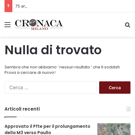
75 anni di INFN. La comunità, la storia, il futuro della ricerca in fisica fondamentale in Italia
Menu
C
Nulla di trovato
Sembra che non abbiamo ’ nessun risultato ’ che ti soddisfi.
Prova a cercare di nuovo!
R
i
c
e
Articoli recenti
r
c
a
Approvato il Pfte per il prolungamento
p
della M3 verso Paullo
e