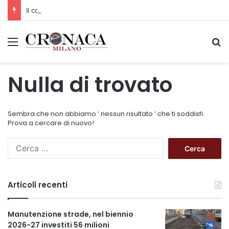
Il codice segreto dei neuroni: la memoria della nascita che costruisce il cervello
Menu
C
Nulla di trovato
Sembra che non abbiamo ’ nessun risultato ’ che ti soddisfi.
Prova a cercare di nuovo!
R
i
c
e
Articoli recenti
r
c
a
Manutenzione strade, nel biennio
p
2026-27 investiti 56 milioni
e