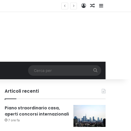
Accedi
Un articolo a c
Barra lateral
Cerca
per
Articoli recenti
Piano straordinario casa,
aperti concorsi internazionali
7 ore fa