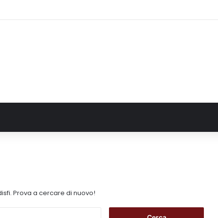
2025 sull’uso dei farmaci in Italia
isfi. Prova a cercare di nuovo!
R