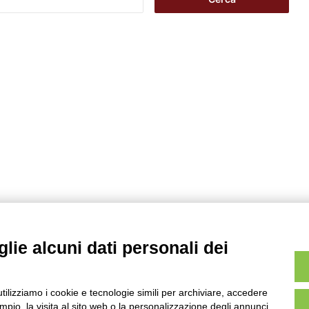
i
c
e
r
c
a
p
e
r
:
lie alcuni dati personali dei
utilizziamo i cookie e tecnologie simili per archiviare, accedere
pio, la visita al sito web o la personalizzazione degli annunci.