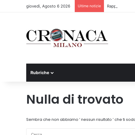
giovedì, Agosto 6 2026
Ultime notizie
Rapporto OsMed 
Rubriche
Nulla di trovato
Sembra che non abbiamo ’ nessun risultato ’ che ti sodd