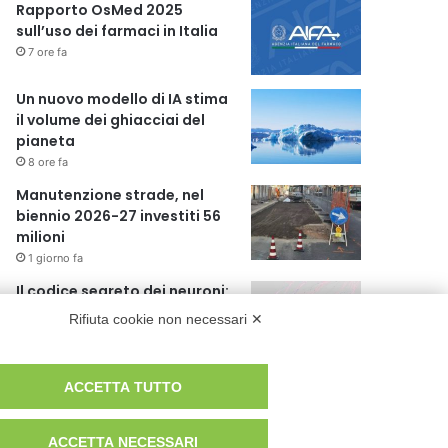
Rapporto OsMed 2025
sull’uso dei farmaci in Italia
7 ore fa
Un nuovo modello di IA stima
il volume dei ghiacciai del
pianeta
8 ore fa
Manutenzione strade, nel
biennio 2026-27 investiti 56
milioni
1 giorno fa
Il codice segreto dei neuroni:
la memoria della nascita che
Rifiuta cookie non necessari ✕
costruisce il cervello
1 giorno fa
ACCETTA TUTTO
ACCETTA NECESSARI