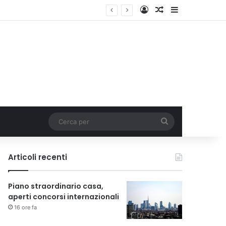
Accedi
Un articolo a c
Barra lateral
Cerca
per
Articoli recenti
Piano straordinario casa,
aperti concorsi internazionali
16 ore fa