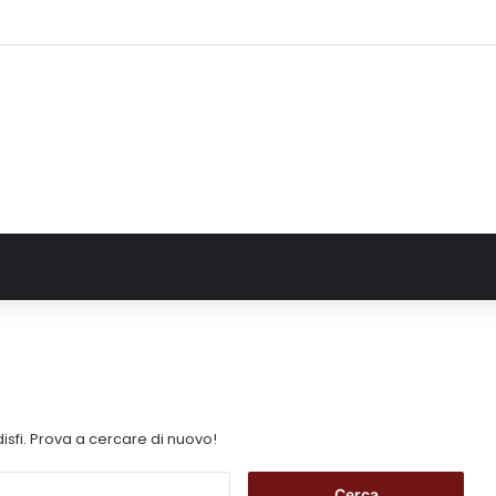
 2025 sull’uso dei farmaci in Italia
isfi. Prova a cercare di nuovo!
R