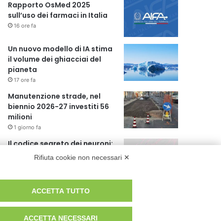
Rapporto OsMed 2025
sull’uso dei farmaci in Italia
16 ore fa
Un nuovo modello di IA stima
il volume dei ghiacciai del
pianeta
17 ore fa
Manutenzione strade, nel
biennio 2026-27 investiti 56
milioni
1 giorno fa
Il codice segreto dei neuroni:
la memoria della nascita che
Rifiuta cookie non necessari ✕
costruisce il cervello
2 giorni fa
ACCETTA TUTTO
ACCETTA NECESSARI