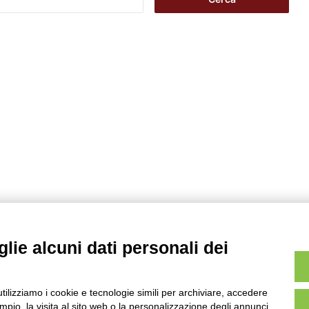
i
c
e
r
c
a
p
e
r
:
lie alcuni dati personali dei
utilizziamo i cookie e tecnologie simili per archiviare, accedere
pio, la visita al sito web o la personalizzazione degli annunci.