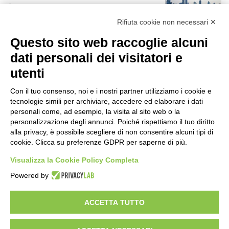
8 ore fa
r
:
Rifiuta cookie non necessari ✕
Rapporto OsMed 2025 sull’uso dei
Questo sito web raccoglie alcuni
farmaci in Italia
8 ore fa
dati personali dei visitatori e
utenti
Un nuovo modello di IA stima il volume
dei ghiacciai del pianeta
Con il tuo consenso, noi e i nostri partner utilizziamo i cookie e
10 ore fa
tecnologie simili per archiviare, accedere ed elaborare i dati
personali come, ad esempio, la visita al sito web o la
Manutenzione strade, nel biennio
personalizzazione degli annunci. Poiché rispettiamo il tuo diritto
2026-27 investiti 56 milioni
alla privacy, è possibile scegliere di non consentire alcuni tipi di
cookie. Clicca su preferenze GDPR per saperne di più.
1 giorno fa
Visualizza la Cookie Policy Completa
Il codice segreto dei neuroni: la
Powered by
memoria della nascita che costruisce il
cervello
1 giorno fa
ACCETTA TUTTO