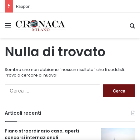
Rapporto OsMed 2025 sull’uso dei farmaci in Italia
Menu
C
Nulla di trovato
Sembra che non abbiamo ’ nessun risultato ’ che ti soddisfi.
Prova a cercare di nuovo!
R
i
c
e
Articoli recenti
r
c
a
Piano straordinario casa, aperti
p
concorsi internazionali
e