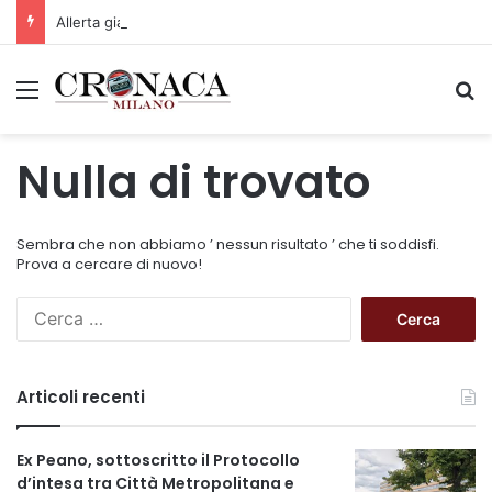
Allerta gialla per rischio temporali a partire dalle ore 18
Menu
C
Nulla di trovato
Sembra che non abbiamo ’ nessun risultato ’ che ti soddisfi.
Prova a cercare di nuovo!
R
i
c
e
Articoli recenti
r
c
a
Ex Peano, sottoscritto il Protocollo
p
d’intesa tra Città Metropolitana e
e