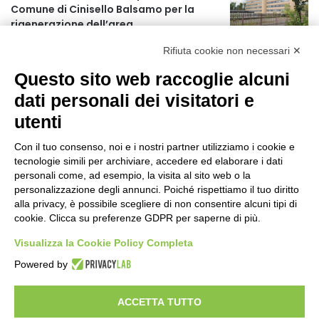
Comune di Cinisello Balsamo per la
r
rigenerazione dell’area
:
5 ore fa
Rifiuta cookie non necessari ✕
Allerta gialla per rischio temporali a
Questo sito web raccoglie alcuni
partire dalle ore 18
6 ore fa
dati personali dei visitatori e
utenti
Ex mercato Selinunte, via libera alle
linee di indirizzo per il nuovo spazio
Con il tuo consenso, noi e i nostri partner utilizziamo i cookie e
socio-aggregativo dedicato ai giovani
tecnologie simili per archiviare, accedere ed elaborare i dati
8 ore fa
personali come, ad esempio, la visita al sito web o la
personalizzazione degli annunci. Poiché rispettiamo il tuo diritto
Assegnati a Sogemi quattro mercati
alla privacy, è possibile scegliere di non consentire alcuni tipi di
comunali coperti
cookie. Clicca su preferenze GDPR per saperne di più.
9 ore fa
Visualizza la Cookie Policy Completa
A Santa Giulia tre nuove vie dedicate a
Powered by
Guidi Cingolani, Zampori e Marchelli
15 ore fa
ACCETTA TUTTO