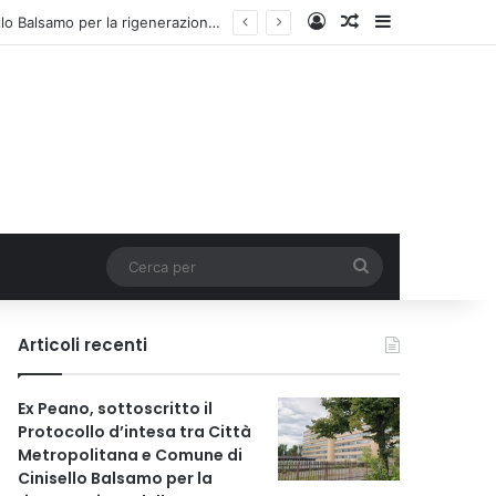
Accedi
Un articolo a c
Barra lateral
Ex Peano, sottoscritto il Protocollo d’intesa tra Città Metropolitana e Comune di Cinisello Balsamo per la rigenerazione dell’area
Cerca
per
Articoli recenti
Ex Peano, sottoscritto il
Protocollo d’intesa tra Città
Metropolitana e Comune di
Cinisello Balsamo per la