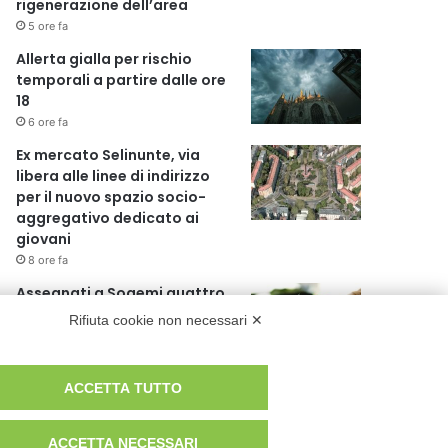
rigenerazione dell’area
5 ore fa
Allerta gialla per rischio
temporali a partire dalle ore
18
6 ore fa
Ex mercato Selinunte, via
libera alle linee di indirizzo
per il nuovo spazio socio-
aggregativo dedicato ai
giovani
8 ore fa
Assegnati a Sogemi quattro
mercati comunali coperti
Rifiuta cookie non necessari ✕
9 ore fa
A Santa Giulia tre nuove vie
ACCETTA TUTTO
dedicate a Guidi Cingolani,
Zampori e Marchelli
ACCETTA NECESSARI
15 ore fa