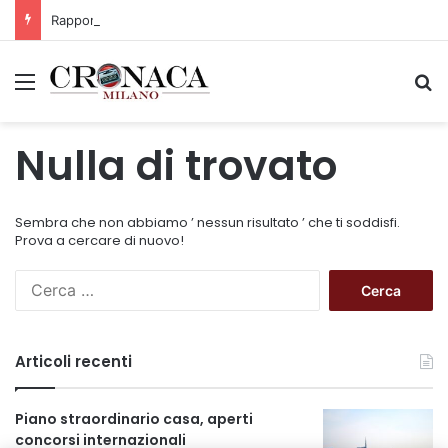
Rapporto OsMed 2025 sull’uso dei farmaci in Italia
Menu
C
Nulla di trovato
Sembra che non abbiamo ’ nessun risultato ’ che ti soddisfi.
Prova a cercare di nuovo!
R
i
c
e
Articoli recenti
r
c
a
Piano straordinario casa, aperti
p
concorsi internazionali
e