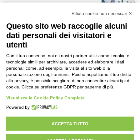
12 ore fa
r
:
Rifiuta cookie non necessari ✕
Rapporto OsMed 2025 sull’uso dei
Questo sito web raccoglie alcuni
farmaci in Italia
12 ore fa
dati personali dei visitatori e
utenti
Un nuovo modello di IA stima il volume
dei ghiacciai del pianeta
Con il tuo consenso, noi e i nostri partner utilizziamo i cookie e
13 ore fa
tecnologie simili per archiviare, accedere ed elaborare i dati
personali come, ad esempio, la visita al sito web o la
Manutenzione strade, nel biennio
personalizzazione degli annunci. Poiché rispettiamo il tuo diritto
2026-27 investiti 56 milioni
alla privacy, è possibile scegliere di non consentire alcuni tipi di
cookie. Clicca su preferenze GDPR per saperne di più.
1 giorno fa
Visualizza la Cookie Policy Completa
Il codice segreto dei neuroni: la
Powered by
memoria della nascita che costruisce il
cervello
1 giorno fa
ACCETTA TUTTO