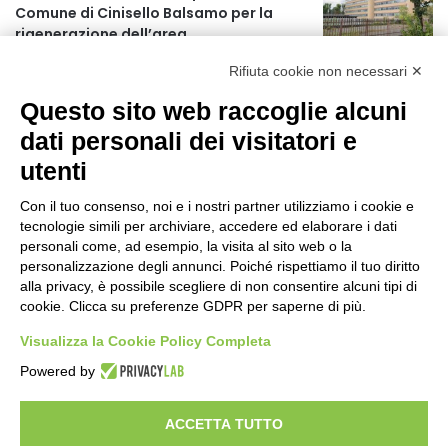
Comune di Cinisello Balsamo per la
r
rigenerazione dell’area
:
21 ore fa
Rifiuta cookie non necessari ✕
Allerta gialla per rischio temporali a
Questo sito web raccoglie alcuni
partire dalle ore 18
22 ore fa
dati personali dei visitatori e
utenti
Ex mercato Selinunte, via libera alle
linee di indirizzo per il nuovo spazio
Con il tuo consenso, noi e i nostri partner utilizziamo i cookie e
socio-aggregativo dedicato ai giovani
tecnologie simili per archiviare, accedere ed elaborare i dati
1 giorno fa
personali come, ad esempio, la visita al sito web o la
personalizzazione degli annunci. Poiché rispettiamo il tuo diritto
Assegnati a Sogemi quattro mercati
alla privacy, è possibile scegliere di non consentire alcuni tipi di
comunali coperti
cookie. Clicca su preferenze GDPR per saperne di più.
1 giorno fa
Visualizza la Cookie Policy Completa
A Santa Giulia tre nuove vie dedicate a
Powered by
Guidi Cingolani, Zampori e Marchelli
1 giorno fa
ACCETTA TUTTO