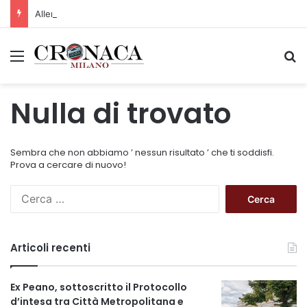
Allerta gialla per rischio temporali a partire dalle ore 18
Menu
C
Nulla di trovato
Sembra che non abbiamo ’ nessun risultato ’ che ti soddisfi.
Prova a cercare di nuovo!
R
i
c
e
Articoli recenti
r
c
a
Ex Peano, sottoscritto il Protocollo
p
d’intesa tra Città Metropolitana e
e