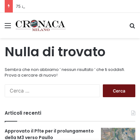
75 anni di INFN. La comunità, la storia, il futuro della ricerca in fisica fondamentale in Italia
Menu
C
Nulla di trovato
Sembra che non abbiamo ’ nessun risultato ’ che ti soddisfi.
Prova a cercare di nuovo!
R
i
c
e
Articoli recenti
r
c
a
Approvato il Pfte per il prolungamento
p
della M3 verso Paullo
e