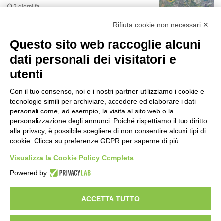
2 giorni fa
r
:
Rifiuta cookie non necessari ✕
75 anni di INFN. La comunità, la storia, il
futuro della ricerca in fisica
Questo sito web raccoglie alcuni
fondamentale in Italia
dati personali dei visitatori e
2 giorni fa
utenti
Milano Aiuta Estate, 1600 prestazioni di
assistenza attivate
Con il tuo consenso, noi e i nostri partner utilizziamo i cookie e
2 giorni fa
tecnologie simili per archiviare, accedere ed elaborare i dati
personali come, ad esempio, la visita al sito web o la
Il potenziale invisibile: come la
personalizzazione degli annunci. Poiché rispettiamo il tuo diritto
curiosità guida l’evoluzione umana
alla privacy, è possibile scegliere di non consentire alcuni tipi di
cookie. Clicca su preferenze GDPR per saperne di più.
2 giorni fa
Visualizza la Cookie Policy Completa
Milano tra tradizione e mutamento: il
Powered by
battito sottile di una metropoli in
evoluzione
2 giorni fa
ACCETTA TUTTO