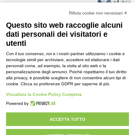
8 ore fa
r
:
Rifiuta cookie non necessari ✕
Rapporto OsMed 2025 sull’uso dei
Questo sito web raccoglie alcuni
farmaci in Italia
8 ore fa
dati personali dei visitatori e
utenti
Un nuovo modello di IA stima il volume
dei ghiacciai del pianeta
Con il tuo consenso, noi e i nostri partner utilizziamo i cookie e
10 ore fa
tecnologie simili per archiviare, accedere ed elaborare i dati
personali come, ad esempio, la visita al sito web o la
Manutenzione strade, nel biennio
personalizzazione degli annunci. Poiché rispettiamo il tuo diritto
2026-27 investiti 56 milioni
alla privacy, è possibile scegliere di non consentire alcuni tipi di
cookie. Clicca su preferenze GDPR per saperne di più.
1 giorno fa
Visualizza la Cookie Policy Completa
Il codice segreto dei neuroni: la
Powered by
memoria della nascita che costruisce il
cervello
1 giorno fa
ACCETTA TUTTO