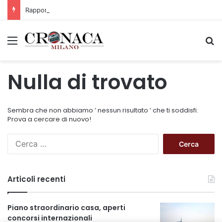
Rapporto OsMed 2025 sull’uso dei farmaci in Italia
Menu
C
Nulla di trovato
Sembra che non abbiamo ’ nessun risultato ’ che ti soddisfi.
Prova a cercare di nuovo!
R
i
c
e
Articoli recenti
r
c
a
Piano straordinario casa, aperti
p
concorsi internazionali
e