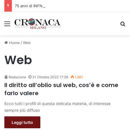
75 anni di INFN. La comunità, la storia, il futuro della ricerca in fisica fondamentale in Italia
Menu
C
Home
/
Web
Web
Redazione
31 Ottobre 2022 17:56
1.961
Il diritto all’oblio sul web, cos’è e come
farlo valere
Ecco tutti i profili di questa delicata materia, di interesse
sempre più diffuso
Leggi tutto