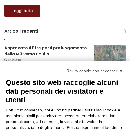
Leggi tutto
Articoli recenti
Approvato il Pfte per il prolungamento
della M3 verso Paullo
18 ore fa
Rifiuta cookie non necessari ✕
75 anni di INFN. La comunità, la storia, il
futuro della ricerca in fisica
Questo sito web raccoglie alcuni
fondamentale in Italia
dati personali dei visitatori e
18 ore fa
utenti
Milano Aiuta Estate, 1600 prestazioni di
assistenza attivate
Con il tuo consenso, noi e i nostri partner utilizziamo i cookie e
20 ore fa
tecnologie simili per archiviare, accedere ed elaborare i dati
personali come, ad esempio, la visita al sito web o la
Il potenziale invisibile: come la
personalizzazione degli annunci. Poiché rispettiamo il tuo diritto