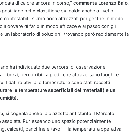
l’ondata di calore ancora in corso
,” commenta Lorenzo Baio,
 posizione nelle classifiche sul caldo anche a livello
co contestabili: siamo poco attrezzati per gestire in modo
mo il dovere di farlo in modo efficace e al passo con gli
ere un laboratorio di soluzioni, trovando però rapidamente la
lano ha individuato due percorsi di osservazione,
erari brevi, percorribili a piedi, che attraversano luoghi e
re. I dati relativi alle temperature sono stati raccolti
rare le temperature superficiali dei materiali) e un
 umidità.
tura, si segnala anche la piazzetta antistante il Mercato
 assolata. Pur essendo uno spazio potenzialmente
ng, calcetti, panchine e tavoli – la temperatura operativa