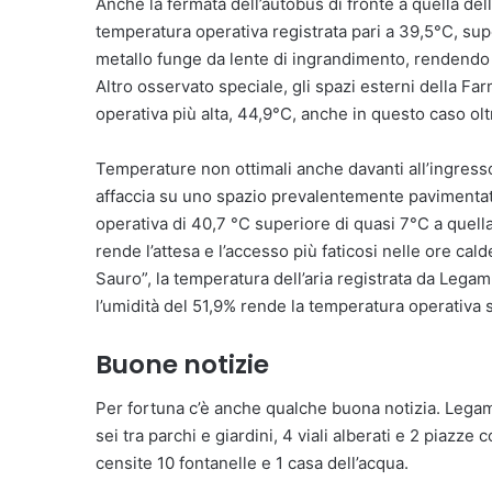
Anche la fermata dell’autobus di fronte a quella de
temperatura operativa registrata pari a 39,5°C, super
metallo funge da lente di ingrandimento, rendendo l
Altro osservato speciale, gli spazi esterni della Fa
operativa più alta, 44,9°C, anche in questo caso olt
Temperature non ottimali anche davanti all’ingresso d
affaccia su uno spazio prevalentemente pavimentato
operativa di 40,7 °C superiore di quasi 7°C a quell
rende l’attesa e l’accesso più faticosi nelle ore cal
Sauro”, la temperatura dell’aria registrata da Legam
l’umidità del 51,9% rende la temperatura operativa 
Buone notizie
Per fortuna c’è anche qualche buona notizia. Legam
sei tra parchi e giardini, 4 viali alberati e 2 piazze 
censite 10 fontanelle e 1 casa dell’acqua.