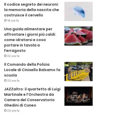
Il codice segreto dei neuroni:
la memoria della nascita che
costruisce il cervello
18 ore fa
Una guida alimentare per
affrontare i giorni più caldi:
come idratarsi e cosa
portare in tavola a
Ferragosto
22 ore fa
Il Comando della Polizia
Locale di Cinisello Balsamo fa
scuola
23 ore fa
JAZZaltro: il quartetto di Luigi
Martinale e l’Orchestra da
Camera del Conservatorio
Ghedini di Cuneo
23 ore fa