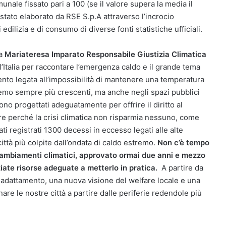
munale fissato pari a 100 (se il valore supera la media il
 stato elaborato da RSE S.p.A attraverso l’incrocio
edilizia e di consumo di diverse fonti statistiche ufficiali.
ra
Mariateresa Imparato Responsabile Giustizia Climatica
l’Italia per raccontare l’emergenza caldo e il grande tema
ento legata all’impossibilità di mantenere una temperatura
remo sempre più crescenti, ma anche negli spazi pubblici
sono progettati adeguatamente per offrire il diritto al
e perché la crisi climatica non risparmia nessuno, come
ti registrati 1300 decessi in eccesso legati alle alte
città più colpite dall’ondata di caldo estremo.
Non c’è tempo
 cambiamenti climatici, approvato ormai due anni e mezzo
ziate risorse adeguate a metterlo in pratica.
A partire da
di adattamento, una nuova visione del welfare locale e una
gnare le nostre città a partire dalle periferie redendole più