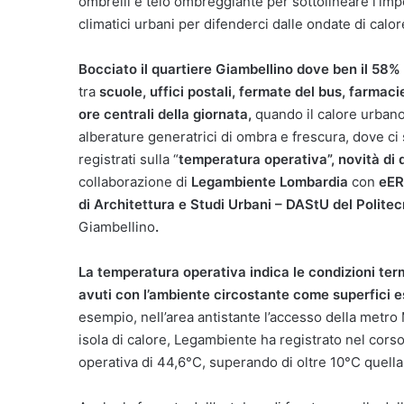
ombrelli e telo ombreggiante per sottolineare l’impo
climatici urbani per difenderci dalle ondate di calor
Bocciato il quartiere Giambellino dove ben il 58% (
tra
scuole, uffici postali, fermate del bus, farmaci
ore centrali della giornata,
quando il calore urbano
alberature generatrici di ombra e frescura, dove ci 
registrati sulla “
temperatura operativa”, novità di
collaborazione di
Legambiente Lombardia
con
eERG
di Architettura e Studi Urbani – DAStU del Politec
Giambellino
.
La temperatura operativa indica
le condizioni ter
avuti con l’ambiente circostante come superfici e
esempio, nell’area antistante l’accesso della metro
isola di calore, Legambiente ha registrato nel cors
operativa di 44,6°C, superando di oltre 10°C quella