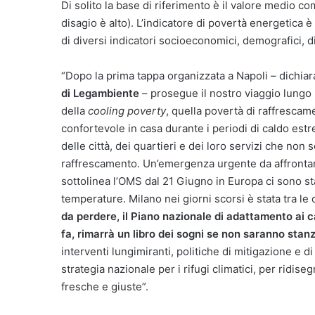
Di solito la base di riferimento è il valore medio co
disagio è alto). L’indicatore di povertà energetica è
di diversi indicatori socioeconomici, demografici, di 
“Dopo la prima tappa organizzata a Napoli – dichia
di Legambiente
– prosegue il nostro viaggio lungo 
della
cooling poverty
, quella povertà di raffrescam
confortevole in casa durante i periodi di caldo est
delle città, dei quartieri e dei loro servizi che non 
raffrescamento. Un’emergenza urgente da affrontar
sottolinea l’OMS dal 21 Giugno in Europa ci sono sta
temperature. Milano nei giorni scorsi è stata tra le 
da perdere, il Piano nazionale di adattamento ai
fa, rimarrà un libro dei sogni se non saranno stan
interventi lungimiranti, politiche di mitigazione e 
strategia nazionale per i rifugi climatici, per ridise
fresche e giuste”.