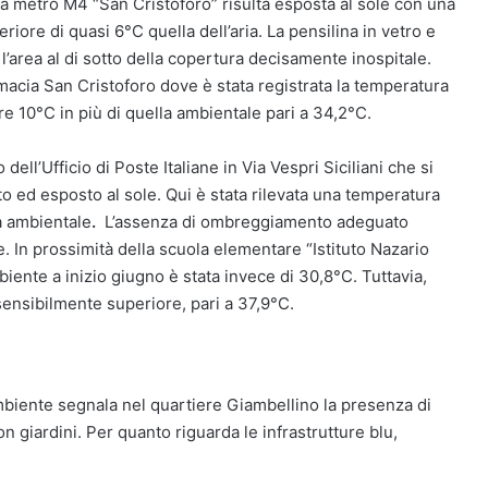
lla metro M4 “San Cristoforo” risulta esposta al sole con una
iore di quasi 6°C quella dell’aria. La pensilina in vetro e
’area al di sotto della copertura decisamente inospitale.
rmacia San Cristoforo dove è stata registrata la temperatura
re 10°C in più di quella ambientale pari a 34,2°C.
ell’Ufficio di Poste Italiane in Via Vespri Siciliani che si
 ed esposto al sole. Qui è stata rilevata una temperatura
a ambientale
.
L’assenza di ombreggiamento adeguato
de. In prossimità della scuola elementare “Istituto Nazario
biente a inizio giugno è stata invece di 30,8°C. Tuttavia,
sensibilmente superiore, pari a 37,9°C.
biente segnala nel quartiere Giambellino la presenza di
con giardini. Per quanto riguarda le infrastrutture blu,