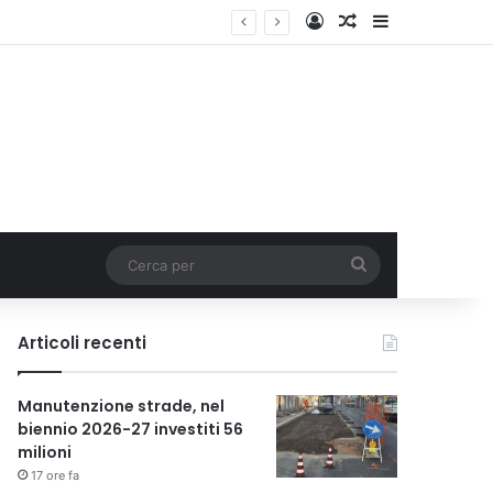
Accedi
Un articolo a c
Barra lateral
Cerca
per
Articoli recenti
Manutenzione strade, nel
biennio 2026-27 investiti 56
milioni
17 ore fa