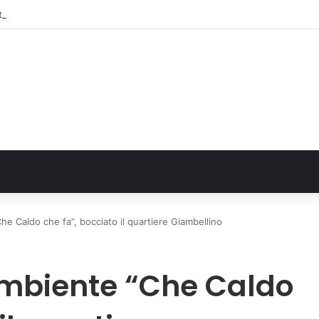
to dei neuroni: la memoria della nascita che costruisce il cervello
 Caldo che fa”, bocciato il quartiere Giambellino
biente “Che Caldo