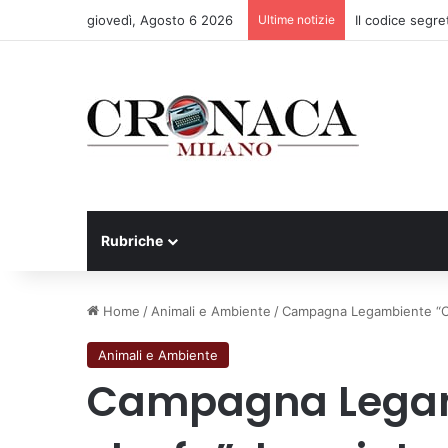
giovedì, Agosto 6 2026
Ultime notizie
Il codice segre
Rubriche
Home
/
Animali e Ambiente
/
Campagna Legambiente “Che
Animali e Ambiente
Campagna Legam