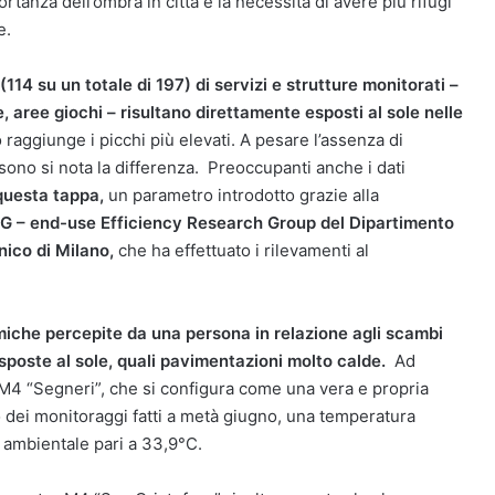
rtanza dell’ombra in città e la necessità di avere più rifugi
e.
114 su un totale di 197) di servizi e strutture monitorati –
e, aree giochi – risultano direttamente esposti al sole nelle
 raggiunge i picchi più elevati. A pesare l’assenza di
sono si nota la differenza. Preoccupanti anche i dati
 questa tappa,
un parametro introdotto grazie alla
 – end-use Efficiency Research Group del Dipartimento
nico di Milano,
che ha effettuato i rilevamenti al
miche percepite da una persona in relazione agli scambi
sposte al sole, quali pavimentazioni molto calde.
Ad
 M4 “Segneri”, che si configura come una vera e propria
o dei monitoraggi fatti a metà giugno, una temperatura
 ambientale pari a 33,9°C.