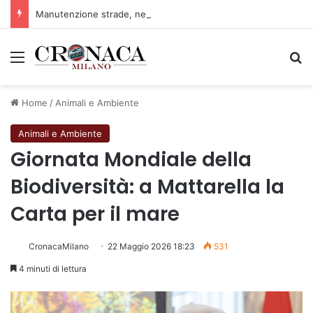
Manutenzione strade, nel biennio 2026-27 investiti 56 milioni
Menu
C
Home
/
Animali e Ambiente
Animali e Ambiente
Giornata Mondiale della
Biodiversità: a Mattarella la
Carta per il mare
CronacaMilano
22 Maggio 2026 18:23
531
4 minuti di lettura