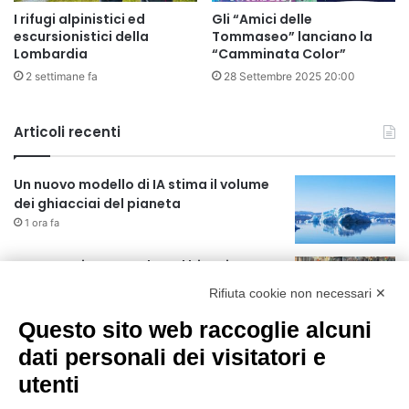
I rifugi alpinistici ed
Gli “Amici delle
escursionistici della
Tommaseo” lanciano la
Lombardia
“Camminata Color”
2 settimane fa
28 Settembre 2025 20:00
Articoli recenti
Un nuovo modello di IA stima il volume
dei ghiacciai del pianeta
1 ora fa
Manutenzione strade, nel biennio
2026-27 investiti 56 milioni
Rifiuta cookie non necessari ✕
19 ore fa
Questo sito web raccoglie alcuni
Il codice segreto dei neuroni: la
dati personali dei visitatori e
memoria della nascita che costruisce il
utenti
cervello
20 ore fa