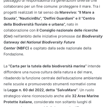
passaggio di responsabilità tra generazioni diverse che
collaborano per un fine comune: proteggere il mare. Tra i
progetti realizzati in tal senso da
Marevivo: “Il Mare a
Scuola”, “NauticinBlu”, “Delfini Guardiani” e il “Centro
della Biodiversità fluviale e urbana”,
nato in
collaborazione con
il Consiglio nazionale delle ricerche
(Cnr)
nell’ambito delle iniziative promosse
dal
Biodiversity
Gateway
del
National Biodiversity Future
Center
(NBFC)
e ospitato dalla sede nazionale della
Fondazione.
La
“Carta per la tutela della biodiversità marina”
intende
diffondere una nuova cultura della natura e del mare,
ribadendo
la funzione centrale dell’educazione ambientale
nelle scuole e promuovendo strumenti normativi come
la
Legge n. 60 del 2022, detta “SalvaMare”
. Un ruolo
strategico viene riconosciuto anche alle
32 Aree Marine
Protette italiane
, considerate non soltanto luoghi di