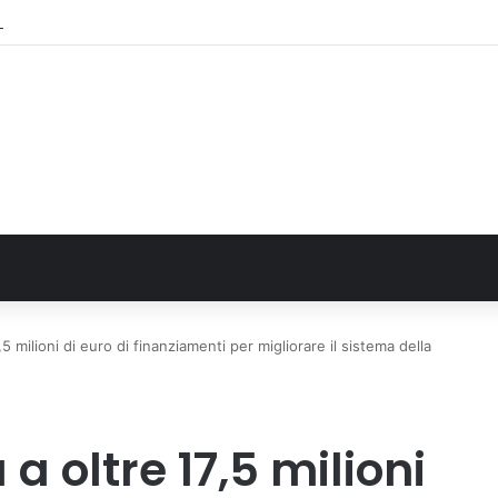
 tre nuove vie dedicate a Guidi Cingolani, Zampori e Marchelli
5 milioni di euro di finanziamenti per migliorare il sistema della
a oltre 17,5 milioni