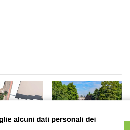
lie alcuni dati personali dei
balena diventerà
Chiusura eccezionale dei parchi