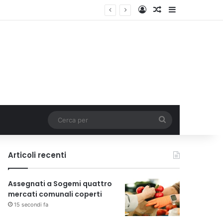
Accedi
Un articolo a c
Barra lateral
Cerca
per
Articoli recenti
Assegnati a Sogemi quattro
mercati comunali coperti
15 secondi fa