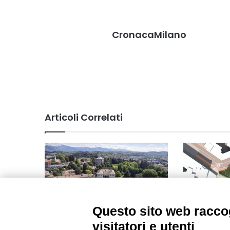
CronacaMilano
Articoli Correlati
Questo sito web raccog
Camminate nella biodiversità in
Piazza Arco
visitatori e utenti