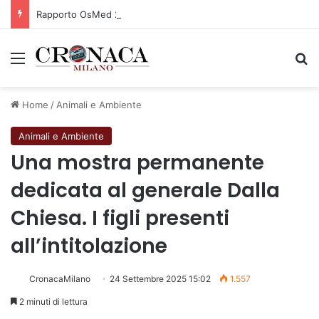
Rapporto OsMed 2025 sull’uso dei farmaci in Italia
Menu
C
Home
/
Animali e Ambiente
Animali e Ambiente
Una mostra permanente
dedicata al generale Dalla
Chiesa. I figli presenti
all’intitolazione
CronacaMilano
24 Settembre 2025 15:02
1.557
2 minuti di lettura