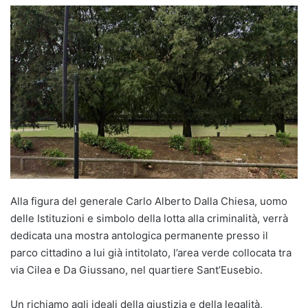
Alla figura del generale Carlo Alberto Dalla Chiesa, uomo
delle Istituzioni e simbolo della lotta alla criminalità, verrà
dedicata una mostra antologica permanente presso il
parco cittadino a lui già intitolato, l’area verde collocata tra
via Cilea e Da Giussano, nel quartiere Sant’Eusebio.
Un richiamo agli ideali della giustizia e della legalità,