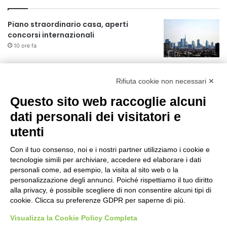
Piano straordinario casa, aperti
concorsi internazionali
10 ore fa
Rapporto OsMed 2025 sull’uso dei
farmaci in Italia
Rifiuta cookie non necessari ✕
10 ore fa
Questo sito web raccoglie alcuni
dati personali dei visitatori e
Un nuovo modello di IA stima il volume
dei ghiacciai del pianeta
utenti
11 ore fa
Con il tuo consenso, noi e i nostri partner utilizziamo i cookie e
Manutenzione strade, nel biennio
tecnologie simili per archiviare, accedere ed elaborare i dati
2026-27 investiti 56 milioni
personali come, ad esempio, la visita al sito web o la
personalizzazione degli annunci. Poiché rispettiamo il tuo diritto
1 giorno fa
alla privacy, è possibile scegliere di non consentire alcuni tipi di
cookie. Clicca su preferenze GDPR per saperne di più.
Il codice segreto dei neuroni: la
memoria della nascita che costruisce il
Visualizza la Cookie Policy Completa
cervello