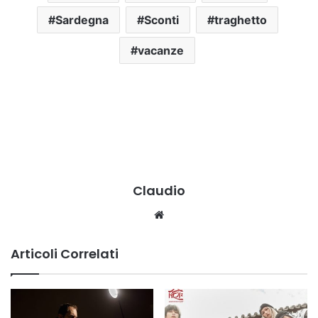
Sardegna
Sconti
traghetto
vacanze
Claudio
We
bsi
te
Articoli Correlati