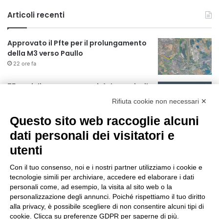
Articoli recenti
Approvato il Pfte per il prolungamento
della M3 verso Paullo
22 ore fa
75 anni di INFN. La comunità, la storia, il
futuro della ricerca in fisica
Rifiuta cookie non necessari ✕
fondamentale in Italia
22 ore fa
Questo sito web raccoglie alcuni
Milano Aiuta Estate, 1600 prestazioni di
dati personali dei visitatori e
assistenza attivate
utenti
24 ore fa
Con il tuo consenso, noi e i nostri partner utilizziamo i cookie e
Il potenziale invisibile: come la
tecnologie simili per archiviare, accedere ed elaborare i dati
curiosità guida l’evoluzione umana
personali come, ad esempio, la visita al sito web o la
personalizzazione degli annunci. Poiché rispettiamo il tuo diritto
1 giorno fa
alla privacy, è possibile scegliere di non consentire alcuni tipi di
cookie. Clicca su preferenze GDPR per saperne di più.