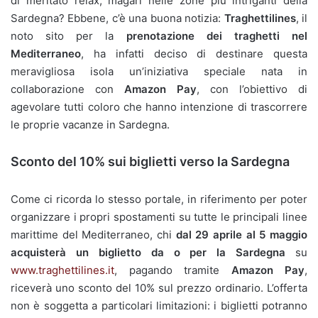
di meritato relax, magari nelle zone più intriganti della
Sardegna? Ebbene, c’è una buona notizia:
Traghettilines
, il
noto sito per la
prenotazione dei traghetti
nel
Mediterraneo
, ha infatti deciso di destinare questa
meravigliosa isola un’iniziativa speciale nata in
collaborazione con
Amazon Pay
, con l’obiettivo di
agevolare tutti coloro che hanno intenzione di trascorrere
le proprie vacanze in Sardegna.
Sconto del 10% sui biglietti verso la Sardegna
Come ci ricorda lo stesso portale, in riferimento per poter
organizzare i propri spostamenti su tutte le principali linee
marittime del Mediterraneo, chi
dal 29 aprile al 5 maggio
acquisterà un biglietto da o per la
Sardegna
su
www.traghettilines.it
, pagando tramite
Amazon Pay
,
riceverà uno sconto del 10% sul prezzo ordinario. L’offerta
non è soggetta a particolari limitazioni: i biglietti potranno