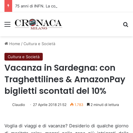
75 anni di INFN. La comunità, la storia, il futuro della ricerca in fisica fondamentale in Italia
Menu
C
Home
/
Cultura e Società
Cultura e Società
Vacanza in Sardegna: con
Traghettilines & AmazonPay
biglietti scontati del 10%
Claudio
27 Aprile 2018 21:52
1.783
2 minuti di lettura
Voglia di viaggi e di vacanze? Desiderio di qualche giorno