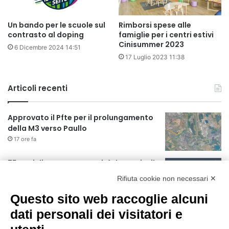
Un bando per le scuole sul
Rimborsi spese alle
contrasto al doping
famiglie per i centri estivi
Cinisummer 2023
6 Dicembre 2024 14:51
17 Luglio 2023 11:38
Articoli recenti
Approvato il Pfte per il prolungamento
della M3 verso Paullo
17 ore fa
75 anni di INFN. La comunità, la storia, il
futuro della ricerca in fisica
Rifiuta cookie non necessari ✕
fondamentale in Italia
17 ore fa
Questo sito web raccoglie alcuni
Milano Aiuta Estate, 1600 prestazioni di
dati personali dei visitatori e
assistenza attivate