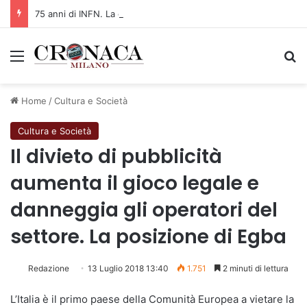
75 anni di INFN. La comunità, la storia, il futuro della ricerca in fisica fondamentale in Italia
Menu
C
Home
/
Cultura e Società
Cultura e Società
Il divieto di pubblicità
aumenta il gioco legale e
danneggia gli operatori del
settore. La posizione di Egba
Redazione
13 Luglio 2018 13:40
1.751
2 minuti di lettura
L’Italia è il primo paese della Comunità Europea a vietare la