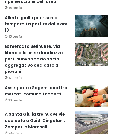
rigenerazione dell’area
14 ore fa
Allerta gialla per rischio
temporali a partire dalle ore
18
15 ore fa
Ex mercato Selinunte, via
libera alle linee di indirizzo
per il nuovo spazio socio-
aggregativo dedicato ai
giovani
17 ore fa
Assegnati a Sogemi quattro
mercati comunali coperti
18 ore fa
A Santa Giulia tre nuove vie
dedicate a Guidi Cingolani,
Zampori e Marchelli
24 ore fa