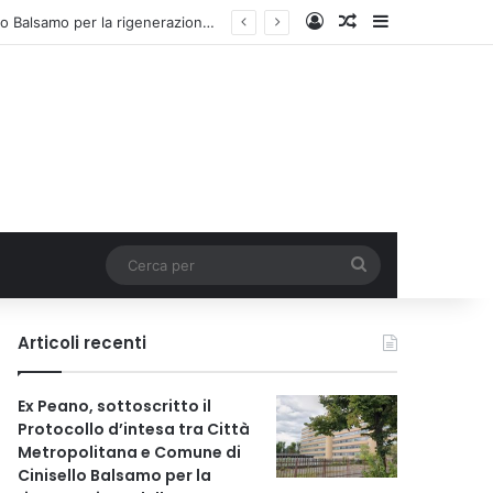
Accedi
Un articolo a c
Barra lateral
Ex Peano, sottoscritto il Protocollo d’intesa tra Città Metropolitana e Comune di Cinisello Balsamo per la rigenerazione dell’area
Cerca
per
Articoli recenti
Ex Peano, sottoscritto il
Protocollo d’intesa tra Città
Metropolitana e Comune di
Cinisello Balsamo per la