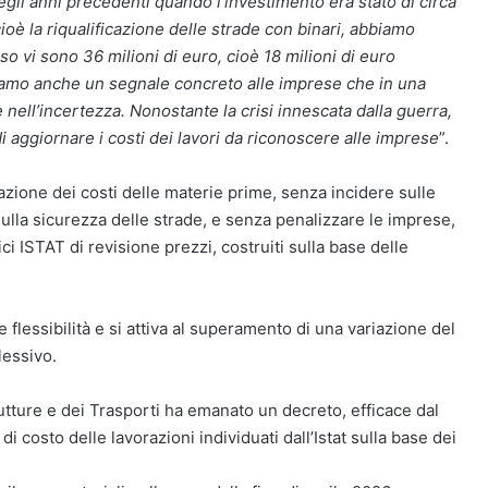
egli anni precedenti quando l’investimento era stato di circa
ioè la riqualificazione delle strade con binari, abbiamo
so vi sono 36 milioni di euro, cioè 18 milioni di euro
diamo anche un segnale concreto alle imprese che in una
 nell’incertezza. Nonostante la crisi innescata dalla guerra,
di aggiornare i costi dei lavori da riconoscere alle imprese
”.
tuazione dei costi delle materie prime, senza incidere sulle
ulla sicurezza delle strade, e senza penalizzare le imprese,
ci ISTAT di revisione prezzi, costruiti sulla base delle
flessibilità e si attiva al superamento di una variazione del
lessivo.
utture e dei Trasporti ha emanato un decreto, efficace dal
di costo delle lavorazioni individuati dall’Istat sulla base dei