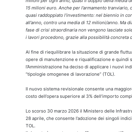
milioni per ogni anno, quasi il doppio della media d
15 milioni euro. Anche per l’armamento tranviario, c
quasi raddoppiato l’investimento: nel biennio in cor
all’anno, contro una media di 12 milioni/anno. Ma 
fase di crisi straordinaria non vengono lasciate sole
i lavori procedono, grazie alla possibilità concreta 
Al fine di riequilibrare la situazione di grande flut
opere di manutenzione e riqualificazione e quindi s
l’Amministrazione ha deciso di applicare i nuovi indi
“tipologie omogenee di lavorazione” (TOL).
Il nuovo sistema revisionale consente una maggiore 
costo dell’opera superiore al 3% dell’importo comp
Lo scorso 30 marzo 2026 il Ministero delle Infrastr
28 aprile, che consente l’adozione dei singoli indici 
TOL.