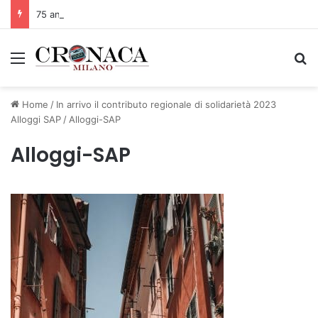
75 anni di INFN. La comunità, la storia, il futuro della ricerca in fisica fondamentale in Italia
Menu
C
Home
/
In arrivo il contributo regionale di solidarietà 2023
Alloggi SAP
/
Alloggi-SAP
Alloggi-SAP