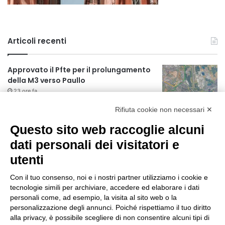
Articoli recenti
Approvato il Pfte per il prolungamento
della M3 verso Paullo
23 ore fa
Rifiuta cookie non necessari ✕
75 anni di INFN. La comunità, la storia, il
futuro della ricerca in fisica
Questo sito web raccoglie alcuni
fondamentale in Italia
dati personali dei visitatori e
23 ore fa
utenti
Milano Aiuta Estate, 1600 prestazioni di
assistenza attivate
Con il tuo consenso, noi e i nostri partner utilizziamo i cookie e
1 giorno fa
tecnologie simili per archiviare, accedere ed elaborare i dati
personali come, ad esempio, la visita al sito web o la
Il potenziale invisibile: come la
personalizzazione degli annunci. Poiché rispettiamo il tuo diritto
curiosità guida l’evoluzione umana
alla privacy, è possibile scegliere di non consentire alcuni tipi di