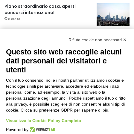
Piano straordinario casa, aperti
concorsi internazionali
8 ore fa
Rapporto OsMed 2025 sull’uso dei
farmaci in Italia
Rifiuta cookie non necessari ✕
8 ore fa
Questo sito web raccoglie alcuni
Un nuovo modello di IA stima il volume
dati personali dei visitatori e
dei ghiacciai del pianeta
utenti
10 ore fa
Con il tuo consenso, noi e i nostri partner utilizziamo i cookie e
Manutenzione strade, nel biennio
tecnologie simili per archiviare, accedere ed elaborare i dati
2026-27 investiti 56 milioni
personali come, ad esempio, la visita al sito web o la
personalizzazione degli annunci. Poiché rispettiamo il tuo diritto
1 giorno fa
alla privacy, è possibile scegliere di non consentire alcuni tipi di
cookie. Clicca su preferenze GDPR per saperne di più.
Il codice segreto dei neuroni: la
memoria della nascita che costruisce il
Visualizza la Cookie Policy Completa
cervello
Powered by
1 giorno fa