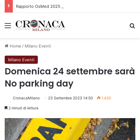
Rapporto OsMed 2025 sull’uso dei farmaci in Italia
Menu
C
Home
/
Milano Eventi
Milano Eventi
Domenica 24 settembre sarà
No parking day
CronacaMilano
23 Settembre 2023 14:50
1.420
2 minuti di lettura