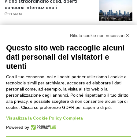
Piano straordinario casa, aperti
concorsi internazionali
13 ore fa
Rapporto OsMed 2025 sull’uso dei
farmaci in Italia
Rifiuta cookie non necessari ✕
13 ore fa
Questo sito web raccoglie alcuni
Un nuovo modello di IA stima il volume
dati personali dei visitatori e
dei ghiacciai del pianeta
utenti
14 ore fa
Con il tuo consenso, noi e i nostri partner utilizziamo i cookie e
Manutenzione strade, nel biennio
tecnologie simili per archiviare, accedere ed elaborare i dati
2026-27 investiti 56 milioni
personali come, ad esempio, la visita al sito web o la
personalizzazione degli annunci. Poiché rispettiamo il tuo diritto
1 giorno fa
alla privacy, è possibile scegliere di non consentire alcuni tipi di
cookie. Clicca su preferenze GDPR per saperne di più.
Il codice segreto dei neuroni: la
memoria della nascita che costruisce il
Visualizza la Cookie Policy Completa
cervello
Powered by
1 giorno fa