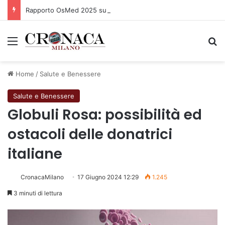
Rapporto OsMed 2025 sull’uso dei farmaci in Italia
Menu
C
Home
/
Salute e Benessere
Salute e Benessere
Globuli Rosa: possibilità ed
ostacoli delle donatrici
italiane
CronacaMilano
17 Giugno 2024 12:29
1.245
3 minuti di lettura