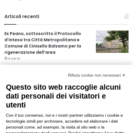
Articoli recenti
Ex Peano, sottoscritto il Protocollo
d’intesa tra Città Metropolitana e
Comune di Cinisello Balsamo per la
rigenerazione dell’area
4 ore fa
Allerta gialla per rischio temporali a
partire dalle ore 18
Rifiuta cookie non necessari ✕
5 ore fa
Questo sito web raccoglie alcuni
dati personali dei visitatori e
Ex mercato Selinunte, via libera alle
linee di indirizzo per il nuovo spazio
utenti
socio-aggregativo dedicato ai giovani
7 ore fa
Con il tuo consenso, noi e i nostri partner utilizziamo i cookie e
tecnologie simili per archiviare, accedere ed elaborare i dati
Assegnati a Sogemi quattro mercati
personali come, ad esempio, la visita al sito web o la
comunali coperti