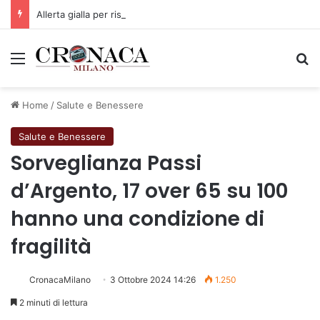
Allerta gialla per rischio temporali a partire dalle ore 18
Menu
C
Home
/
Salute e Benessere
Salute e Benessere
Sorveglianza Passi
d’Argento, 17 over 65 su 100
hanno una condizione di
fragilità
CronacaMilano
3 Ottobre 2024 14:26
1.250
2 minuti di lettura