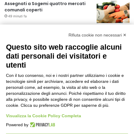
Assegnati a Sogemi quattro mercati
comunali coperti
49 minuti fa
A Santa Giulia tre nuove vie dedicate a
Rifiuta cookie non necessari ✕
Guidi Cingolani, Zampori e Marchelli
7 ore fa
Questo sito web raccoglie alcuni
dati personali dei visitatori e
Piano straordinario casa, aperti
concorsi internazionali
utenti
1 giorno fa
Con il tuo consenso, noi e i nostri partner utilizziamo i cookie e
tecnologie simili per archiviare, accedere ed elaborare i dati
Rapporto OsMed 2025 sull’uso dei
personali come, ad esempio, la visita al sito web o la
farmaci in Italia
personalizzazione degli annunci. Poiché rispettiamo il tuo diritto
1 giorno fa
alla privacy, è possibile scegliere di non consentire alcuni tipi di
cookie. Clicca su preferenze GDPR per saperne di più.
Un nuovo modello di IA stima il volume
dei ghiacciai del pianeta
Visualizza la Cookie Policy Completa
1 giorno fa
Powered by