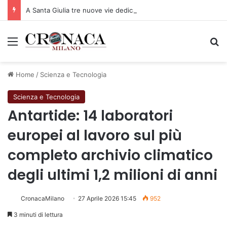
A Santa Giulia tre nuove vie dedicate a Guidi Cingolani, Zampori e Marchelli
Menu
C
Home
/
Scienza e Tecnologia
Scienza e Tecnologia
Antartide: 14 laboratori
europei al lavoro sul più
completo archivio climatico
degli ultimi 1,2 milioni di anni
CronacaMilano
27 Aprile 2026 15:45
952
3 minuti di lettura