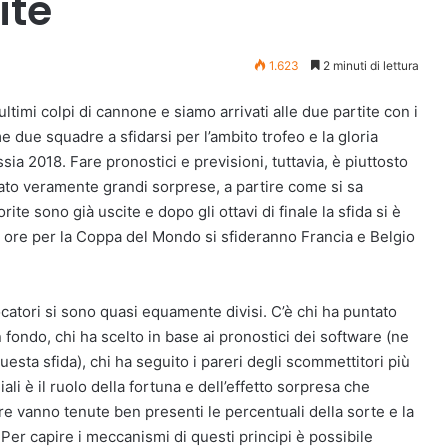
ite
1.623
2 minuti di lettura
ltimi colpi di cannone e siamo arrivati alle due partite con i
e due squadre a sfidarsi per l’ambito trofeo e la gloria
ia 2018. Fare pronostici e previsioni, tuttavia, è piuttosto
rvato veramente grandi sorprese, a partire come si sa
orite sono già uscite e dopo gli ottavi di finale la sfida si è
 ore per la Coppa del Mondo si sfideranno Francia e Belgio
catori si sono quasi equamente divisi. C’è chi ha puntato
 fondo, chi ha scelto in base ai pronostici dei software (ne
uesta sfida), chi ha seguito i pareri degli scommettitori più
li è il ruolo della fortuna e dell’effetto sorpresa che
e vanno tenute ben presenti le percentuali della sorte e la
er capire i meccanismi di questi principi è possibile