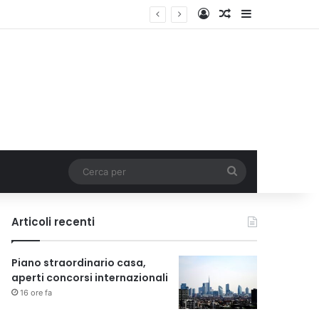
Accedi
Un articolo a c
Barra lateral
Cerca
per
Articoli recenti
Piano straordinario casa,
aperti concorsi internazionali
16 ore fa