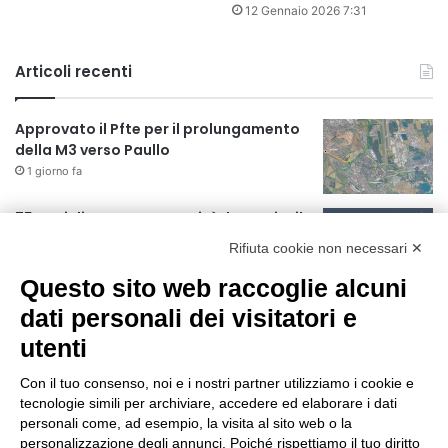
12 Gennaio 2026 7:31
Articoli recenti
Approvato il Pfte per il prolungamento
della M3 verso Paullo
1 giorno fa
75 anni di INFN. La comunità, la storia, il
futuro della ricerca in fisica
Rifiuta cookie non necessari ✕
fondamentale in Italia
1 giorno fa
Questo sito web raccoglie alcuni
Milano Aiuta Estate, 1600 prestazioni di
dati personali dei visitatori e
assistenza attivate
utenti
1 giorno fa
Con il tuo consenso, noi e i nostri partner utilizziamo i cookie e
Il potenziale invisibile: come la
tecnologie simili per archiviare, accedere ed elaborare i dati
curiosità guida l’evoluzione umana
personali come, ad esempio, la visita al sito web o la
personalizzazione degli annunci. Poiché rispettiamo il tuo diritto
1 giorno fa