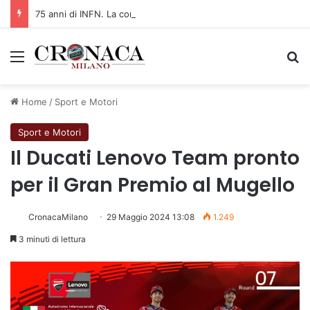
75 anni di INFN. La comunità, la storia, il futuro della ricerca in fisica fondamentale in Italia
Menu
C
Home
/
Sport e Motori
Sport e Motori
Il Ducati Lenovo Team pronto
per il Gran Premio al Mugello
CronacaMilano
29 Maggio 2024 13:08
1.249
3 minuti di lettura