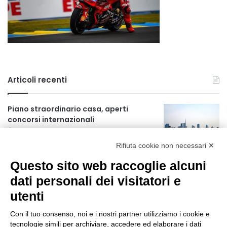
Articoli recenti
Piano straordinario casa, aperti
concorsi internazionali
16 ore fa
Rifiuta cookie non necessari ✕
Rapporto OsMed 2025 sull’uso dei
Questo sito web raccoglie alcuni
farmaci in Italia
16 ore fa
dati personali dei visitatori e
utenti
Un nuovo modello di IA stima il volume
dei ghiacciai del pianeta
Con il tuo consenso, noi e i nostri partner utilizziamo i cookie e
17 ore fa
tecnologie simili per archiviare, accedere ed elaborare i dati