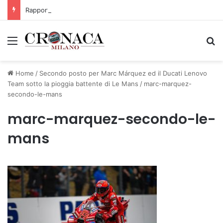
Rapporto OsMed 2025 sull’uso dei farmaci in Italia
Menu
C
Home
/
Secondo posto per Marc Márquez ed il Ducati Lenovo
Team sotto la pioggia battente di Le Mans
/
marc-marquez-
secondo-le-mans
marc-marquez-secondo-le-
mans