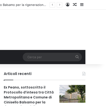
Accedi
Un articolo a c
Barra lateral
Ex Peano, sottoscritto il Protocollo d’intesa tra Città Metropolitana e Comune di Cinisello Balsamo per la rigenerazione dell’area
Cerca
per
Articoli recenti
Ex Peano, sottoscritto il
Protocollo d’intesa tra Città
Metropolitana e Comune di
Cinisello Balsamo per la