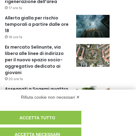
rigenerazione dell’area
17 ore fa
Allerta gialla per rischio
temporali a partire dalle ore
18
18 ore fa
Ex mercato Selinunte, via
libera alle linee di indirizzo
per il nuovo spazio socio-
aggregativo dedicato ai
giovani
20 ore fa
Assegnati a Sogemi quattro
mercati comunali coperti
Rifiuta cookie non necessari ✕
21 ore fa
A Santa Giulia tre nuove vie
ACCETTA TUTTO
dedicate a Guidi Cingolani,
Zampori e Marchelli
ACCETTA NECESSARI
1 giorno fa