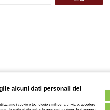
i
c
e
r
c
a
p
e
r
:
lie alcuni dati personali dei
utilizziamo i cookie e tecnologie simili per archiviare, accedere
pio, la visita al sito web o la personalizzazione degli annunci.