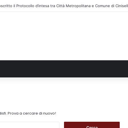
isfi. Prova a cercare di nuovo!
R