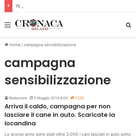
75 anni di INFN. La comunità, la storia, il futuro della ricerca in fisica fondamentale in Italia
Menu
C
Home
/
campagna sensibilizzazione
campagna
sensibilizzazione
Redazione
3 Maggio 2016 6:00
1.526
Arriva il caldo, campagna per non
lasciare il cane in auto. Scaricate la
locandina
Lo scorso anno sono stati oltre 3.000 i cani lasciati in auto sotto