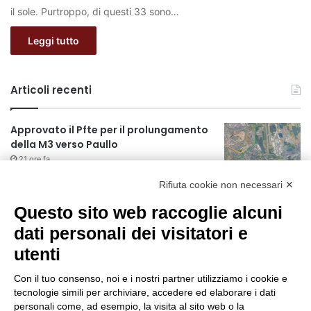
il sole. Purtroppo, di questi 33 sono…
Leggi tutto
Articoli recenti
Approvato il Pfte per il prolungamento
della M3 verso Paullo
21 ore fa
Rifiuta cookie non necessari ✕
75 anni di INFN. La comunità, la storia, il
futuro della ricerca in fisica
Questo sito web raccoglie alcuni
fondamentale in Italia
dati personali dei visitatori e
21 ore fa
utenti
Milano Aiuta Estate, 1600 prestazioni di
assistenza attivate
Con il tuo consenso, noi e i nostri partner utilizziamo i cookie e
23 ore fa
tecnologie simili per archiviare, accedere ed elaborare i dati
personali come, ad esempio, la visita al sito web o la