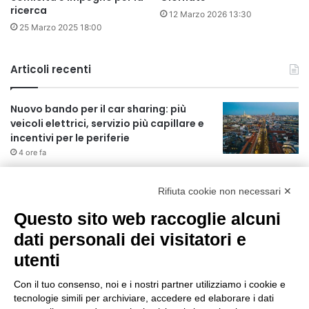
ricerca
12 Marzo 2026 13:30
25 Marzo 2025 18:00
Articoli recenti
Nuovo bando per il car sharing: più
veicoli elettrici, servizio più capillare e
incentivi per le periferie
4 ore fa
Approvato il Pfte per il prolungamento
della M3 verso Paullo
Rifiuta cookie non necessari ✕
2 giorni fa
Questo sito web raccoglie alcuni
75 anni di INFN. La comunità, la storia, il
dati personali dei visitatori e
futuro della ricerca in fisica
utenti
fondamentale in Italia
2 giorni fa
Con il tuo consenso, noi e i nostri partner utilizziamo i cookie e
tecnologie simili per archiviare, accedere ed elaborare i dati
Milano Aiuta Estate, 1600 prestazioni di