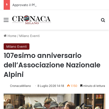
Approvato il Pfte per il prolungamento della M3 verso Paullo
Menu
C
Home
/
Milano Eventi
Milano Eventi
107esimo anniversario
dell’Associazione Nazionale
Alpini
CronacaMilano
8 Luglio 2026 14:18
1.150
minuto di lettura