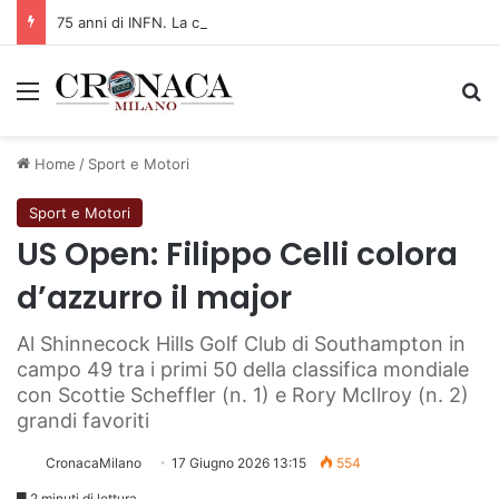
75 anni di INFN. La comunità, la storia, il futuro della ricerca in fisica fondamentale in Italia
Menu
C
Home
/
Sport e Motori
Sport e Motori
US Open: Filippo Celli colora
d’azzurro il major
Al Shinnecock Hills Golf Club di Southampton in
campo 49 tra i primi 50 della classifica mondiale
con Scottie Scheffler (n. 1) e Rory McIlroy (n. 2)
grandi favoriti
CronacaMilano
17 Giugno 2026 13:15
554
2 minuti di lettura