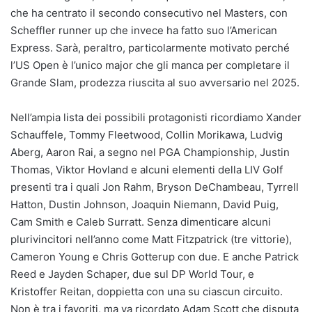
che ha centrato il secondo consecutivo nel Masters, con
Scheffler runner up che invece ha fatto suo l’American
Express. Sarà, peraltro, particolarmente motivato perché
l’US Open è l’unico major che gli manca per completare il
Grande Slam, prodezza riuscita al suo avversario nel 2025.
Nell’ampia lista dei possibili protagonisti ricordiamo Xander
Schauffele, Tommy Fleetwood, Collin Morikawa, Ludvig
Aberg, Aaron Rai, a segno nel PGA Championship, Justin
Thomas, Viktor Hovland e alcuni elementi della LIV Golf
presenti tra i quali Jon Rahm, Bryson DeChambeau, Tyrrell
Hatton, Dustin Johnson, Joaquin Niemann, David Puig,
Cam Smith e Caleb Surratt. Senza dimenticare alcuni
plurivincitori nell’anno come Matt Fitzpatrick (tre vittorie),
Cameron Young e Chris Gotterup con due. E anche Patrick
Reed e Jayden Schaper, due sul DP World Tour, e
Kristoffer Reitan, doppietta con una su ciascun circuito.
Non è tra i favoriti, ma va ricordato Adam Scott che disputa