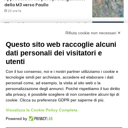
della M3 verso Paullo
20 ore fa
75 anni di INFN. La comunità, la storia, il
futuro della ricerca in fisica
Rifiuta cookie non necessari ✕
fondamentale in Italia
20 ore fa
Questo sito web raccoglie alcuni
Milano Aiuta Estate, 1600 prestazioni di
dati personali dei visitatori e
assistenza attivate
utenti
22 ore fa
Con il tuo consenso, noi e i nostri partner utilizziamo i cookie e
Il potenziale invisibile: come la
tecnologie simili per archiviare, accedere ed elaborare i dati
curiosità guida l’evoluzione umana
personali come, ad esempio, la visita al sito web o la
personalizzazione degli annunci. Poiché rispettiamo il tuo diritto
1 giorno fa
alla privacy, è possibile scegliere di non consentire alcuni tipi di
cookie. Clicca su preferenze GDPR per saperne di più.
Milano tra tradizione e mutamento: il
battito sottile di una metropoli in
Visualizza la Cookie Policy Completa
evoluzione
Powered by
1 giorno fa