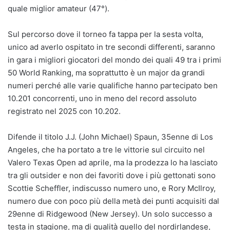
quale miglior amateur (47°).
Sul percorso dove il torneo fa tappa per la sesta volta,
unico ad averlo ospitato in tre secondi differenti, saranno
in gara i migliori giocatori del mondo dei quali 49 tra i primi
50 World Ranking, ma soprattutto è un major da grandi
numeri perché alle varie qualifiche hanno partecipato ben
10.201 concorrenti, uno in meno del record assoluto
registrato nel 2025 con 10.202.
Difende il titolo J.J. (John Michael) Spaun, 35enne di Los
Angeles, che ha portato a tre le vittorie sul circuito nel
Valero Texas Open ad aprile, ma la prodezza lo ha lasciato
tra gli outsider e non dei favoriti dove i più gettonati sono
Scottie Scheffler, indiscusso numero uno, e Rory McIlroy,
numero due con poco più della metà dei punti acquisiti dal
29enne di Ridgewood (New Jersey). Un solo successo a
testa in stagione, ma di qualità quello del nordirlandese,