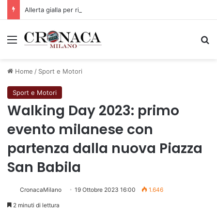
Allerta gialla per rischio temporali a partire dalle ore 18
Menu
C
Home
/
Sport e Motori
Sport e Motori
Walking Day 2023: primo
evento milanese con
partenza dalla nuova Piazza
San Babila
CronacaMilano
19 Ottobre 2023 16:00
1.646
2 minuti di lettura