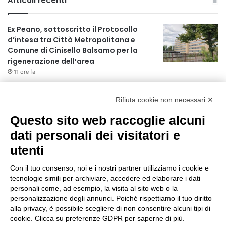
Articoli recenti
Ex Peano, sottoscritto il Protocollo
d’intesa tra Città Metropolitana e
Comune di Cinisello Balsamo per la
rigenerazione dell’area
11 ore fa
Allerta gialla per rischio temporali a
partire dalle ore 18
Rifiuta cookie non necessari ✕
12 ore fa
Questo sito web raccoglie alcuni
Ex mercato Selinunte, via libera alle
dati personali dei visitatori e
linee di indirizzo per il nuovo spazio
utenti
socio-aggregativo dedicato ai giovani
14 ore fa
Con il tuo consenso, noi e i nostri partner utilizziamo i cookie e
tecnologie simili per archiviare, accedere ed elaborare i dati
Assegnati a Sogemi quattro mercati
personali come, ad esempio, la visita al sito web o la
comunali coperti
personalizzazione degli annunci. Poiché rispettiamo il tuo diritto
15 ore fa
alla privacy, è possibile scegliere di non consentire alcuni tipi di
cookie. Clicca su preferenze GDPR per saperne di più.