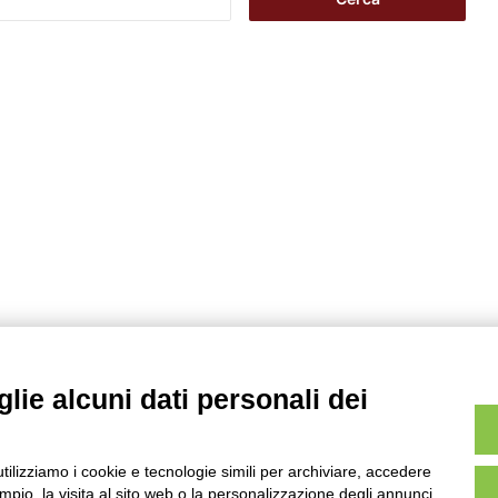
i
c
e
r
c
a
p
e
r
:
lie alcuni dati personali dei
utilizziamo i cookie e tecnologie simili per archiviare, accedere
pio, la visita al sito web o la personalizzazione degli annunci.