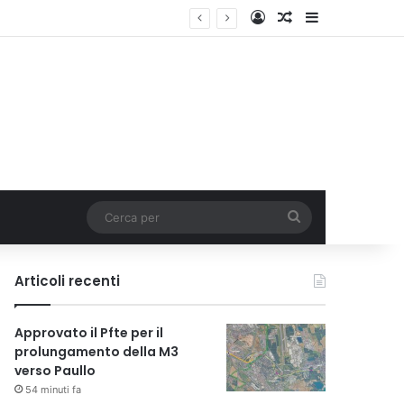
Accedi
Un articolo a c
Barra lateral
lia
Cerca
per
Articoli recenti
Approvato il Pfte per il
prolungamento della M3
verso Paullo
54 minuti fa