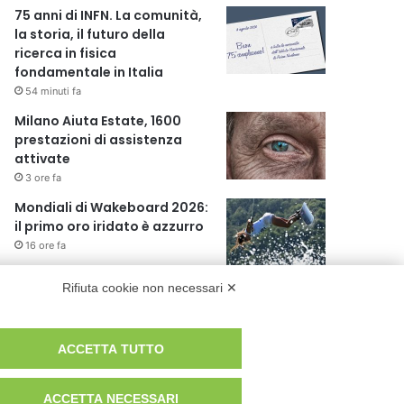
75 anni di INFN. La comunità,
la storia, il futuro della
ricerca in fisica
fondamentale in Italia
54 minuti fa
Milano Aiuta Estate, 1600
prestazioni di assistenza
attivate
3 ore fa
Mondiali di Wakeboard 2026:
il primo oro iridato è azzurro
16 ore fa
Il tempo libero nelle città
Rifiuta cookie non necessari ✕
italiane: tra tradizioni locali e
nuove forme di
intrattenimento
ACCETTA TUTTO
16 ore fa
ACCETTA NECESSARI