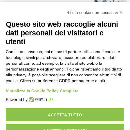
11 ore fa
r
:
Rifiuta cookie non necessari ✕
Rapporto OsMed 2025 sull’uso dei
Questo sito web raccoglie alcuni
farmaci in Italia
11 ore fa
dati personali dei visitatori e
utenti
Un nuovo modello di IA stima il volume
dei ghiacciai del pianeta
Con il tuo consenso, noi e i nostri partner utilizziamo i cookie e
12 ore fa
tecnologie simili per archiviare, accedere ed elaborare i dati
personali come, ad esempio, la visita al sito web o la
Manutenzione strade, nel biennio
personalizzazione degli annunci. Poiché rispettiamo il tuo diritto
2026-27 investiti 56 milioni
alla privacy, è possibile scegliere di non consentire alcuni tipi di
cookie. Clicca su preferenze GDPR per saperne di più.
1 giorno fa
Visualizza la Cookie Policy Completa
Il codice segreto dei neuroni: la
Powered by
memoria della nascita che costruisce il
cervello
1 giorno fa
ACCETTA TUTTO