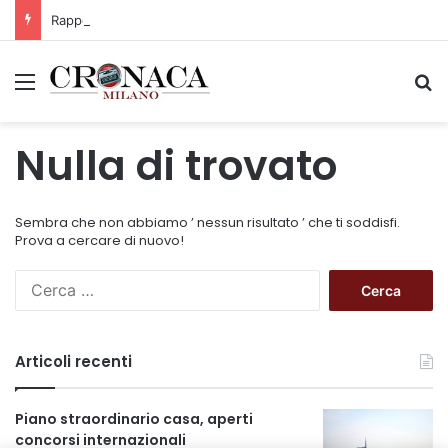
Rapporto OsMed 2025 sull’uso dei farmaci in Italia
Menu
C
Nulla di trovato
Sembra che non abbiamo ’ nessun risultato ’ che ti soddisfi.
Prova a cercare di nuovo!
R
i
c
e
Articoli recenti
r
c
a
Piano straordinario casa, aperti
p
concorsi internazionali
e