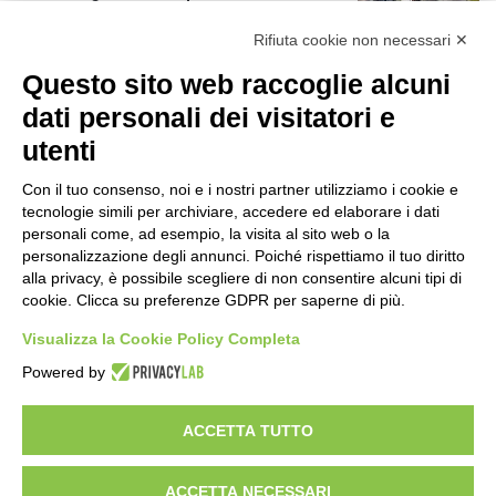
4 ore fa
r
Rifiuta cookie non necessari ✕
:
Piano straordinario casa, aperti
Questo sito web raccoglie alcuni
concorsi internazionali
dati personali dei visitatori e
22 ore fa
utenti
Rapporto OsMed 2025 sull’uso dei
farmaci in Italia
Con il tuo consenso, noi e i nostri partner utilizziamo i cookie e
tecnologie simili per archiviare, accedere ed elaborare i dati
22 ore fa
personali come, ad esempio, la visita al sito web o la
personalizzazione degli annunci. Poiché rispettiamo il tuo diritto
Un nuovo modello di IA stima il volume
alla privacy, è possibile scegliere di non consentire alcuni tipi di
dei ghiacciai del pianeta
cookie. Clicca su preferenze GDPR per saperne di più.
23 ore fa
Visualizza la Cookie Policy Completa
Manutenzione strade, nel biennio
Powered by
2026-27 investiti 56 milioni
2 giorni fa
ACCETTA TUTTO
ACCETTA NECESSARI