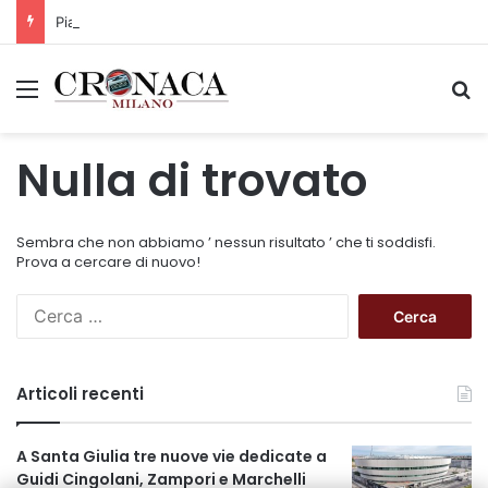
Piano straordinario casa, aperti concorsi internazionali
Menu
C
Nulla di trovato
Sembra che non abbiamo ’ nessun risultato ’ che ti soddisfi.
Prova a cercare di nuovo!
R
i
c
e
Articoli recenti
r
c
a
A Santa Giulia tre nuove vie dedicate a
p
Guidi Cingolani, Zampori e Marchelli
e